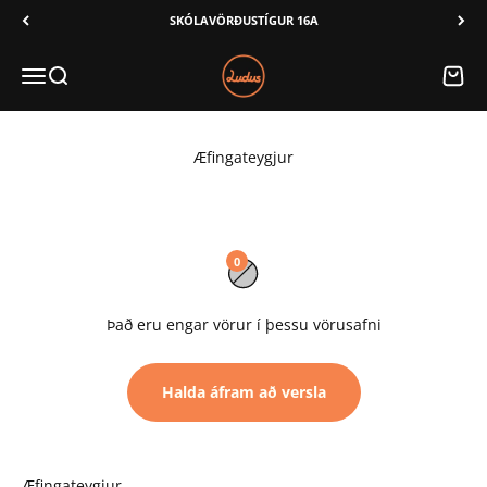
Áfram í innihald
SKÓLAVÖRÐUSTÍGUR 16A
Ludus
Valmynd
Leita
Karfa
0
Það eru engar vörur í þessu vörusafni
Halda áfram að versla
Æfingateygjur