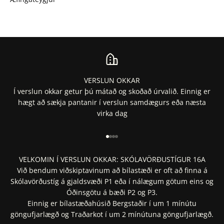
VERSLUN OKKAR
Í verslun okkar getur þú mátað og skoðað úrvalið. Einnig er
hægt að sækja pantanir í verslun samdægurs eða næsta
virka dag
Fara í 1
Fara í 2
Fara í 3
Fara í 4
VELKOMIN Í VERSLUN OKKAR: SKÓLAVÖRÐUSTÍGUR 16A
Við bendum viðskiptavinum að bílastæði er oft að finna á
Skólavörðustíg á gjaldsvæði P1 eða í nálægum götum eins og
Óðinsgötu á bæði P2 og P3.
Einnig er bílastæðahúsið Bergstaðir í um 1 mínútu
göngufjarlægð og Traðarkot í um 2 mínútuna göngufjarlægð.
Staðsetning í Google Maps