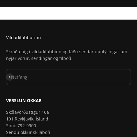
Staðsetning í Apple Maps
Vildarklúbburinn
Skráðu þig í vildarklúbbinn og fáðu sendar upplýsingar um
nýjar vörur, sendingar og tilboð
Skrá á póstlista
Netfang
VERSLUN OKKAR
Skólavörðustígur 16a
101 Reykjavík, Ísland
Sími: 792-9900
Sendu okkur skilaboð