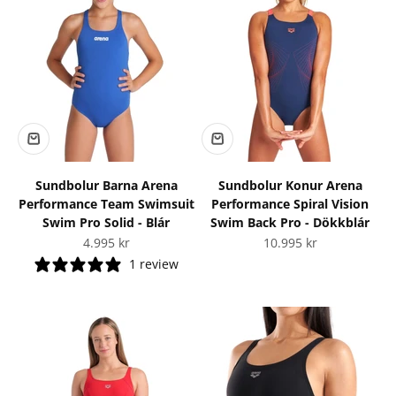
Sundbolur Barna Arena
Sundbolur Konur Arena
Performance Team Swimsuit
Performance Spiral Vision
Swim Pro Solid - Blár
Swim Back Pro - Dökkblár
Tilboðsverð
Tilboðsverð
4.995 kr
10.995 kr
1 review