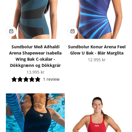
Sundbolur Með Aðhaldi
Sundbolur Konur Arena Feel
Arena Shapewear Isabella
Glow U Bak - Blár Marglita
Wing Bak C-skálar -
Tilboðsverð
12.995 kr
Dökkgrænn og Dökkgrár
Tilboðsverð
13.995 kr
1 review