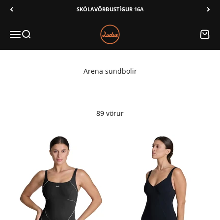
Áfram í innihald
SKÓLAVÖRÐUSTÍGUR 16A
Ludus
Valmynd
Leita
Karfa
89 vörur