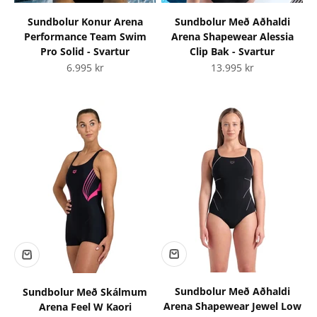
Sundbolur Konur Arena
Sundbolur Með Aðhaldi
Performance Team Swim
Arena Shapewear Alessia
Pro Solid - Svartur
Clip Bak - Svartur
Tilboðsverð
Tilboðsverð
6.995 kr
13.995 kr
Sundbolur Með Aðhaldi
Sundbolur Með Skálmum
Arena Shapewear Jewel Low
Arena Feel W Kaori