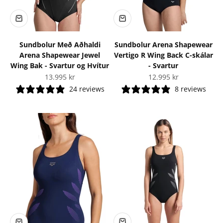
Sundbolur Með Aðhaldi
Sundbolur Arena Shapewear
Arena Shapewear Jewel
Vertigo R Wing Back C-skálar
Wing Bak - Svartur og Hvítur
- Svartur
Tilboðsverð
Tilboðsverð
13.995 kr
12.995 kr
24 reviews
8 reviews