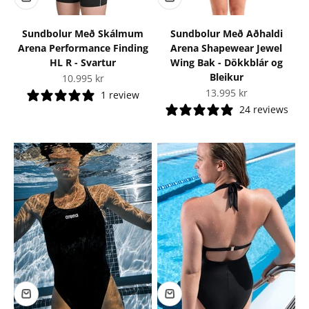
Sundbolur Með Skálmum
Sundbolur Með Aðhaldi
Arena Performance Finding
Arena Shapewear Jewel
HL R - Svartur
Wing Bak - Dökkblár og
Bleikur
Tilboðsverð
10.995 kr
Tilboðsverð
13.995 kr
1 review
24 reviews