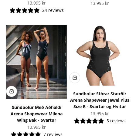
Tilboðsverð
13.995 kr
Tilboðsverð
13.995 kr
24 reviews
Sundbolur Stórar Stærðir
Arena Shapewear Jewel Plus
Size R - Svartur og Hvítur
Sundbolur Með Aðhaldi
Tilboðsverð
13.995 kr
Arena Shapewear Milena
Wing Bak - Svartur
5 reviews
Tilboðsverð
13.995 kr
7 reviews