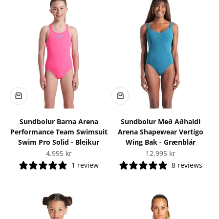
Sundbolur Barna Arena
Sundbolur Með Aðhaldi
Performance Team Swimsuit
Arena Shapewear Vertigo
Swim Pro Solid - Bleikur
Wing Bak - Grænblár
Tilboðsverð
Tilboðsverð
4.995 kr
12.995 kr
1 review
8 reviews