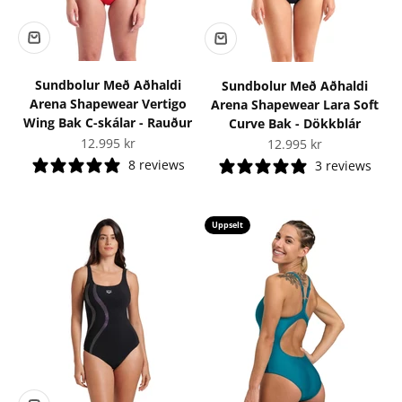
Sundbolur Með Aðhaldi
Sundbolur Með Aðhaldi
Arena Shapewear Vertigo
Arena Shapewear Lara Soft
Wing Bak C-skálar - Rauður
Curve Bak - Dökkblár
Tilboðsverð
12.995 kr
Tilboðsverð
12.995 kr
8 reviews
3 reviews
Uppselt