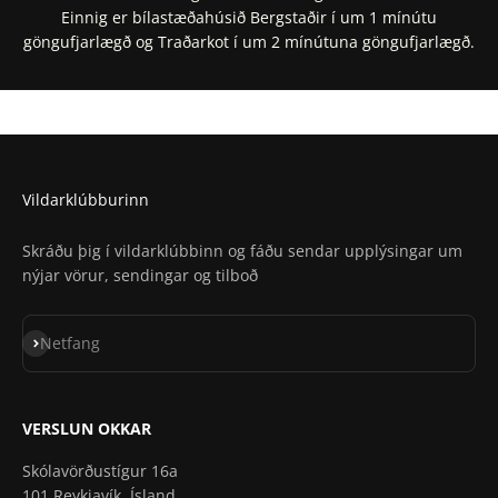
Einnig er bílastæðahúsið Bergstaðir í um 1 mínútu
göngufjarlægð og Traðarkot í um 2 mínútuna göngufjarlægð.
Staðsetning í Google Maps
Staðsetning í Apple Maps
Vildarklúbburinn
Skráðu þig í vildarklúbbinn og fáðu sendar upplýsingar um
nýjar vörur, sendingar og tilboð
Skrá á póstlista
Netfang
VERSLUN OKKAR
Skólavörðustígur 16a
101 Reykjavík, Ísland