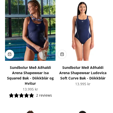
Sundbolur Með Aðhaldi
Sundbolur Með Aðhaldi
Arena Shapewear Isa
Arena Shapewear Ludovica
Squared Bak - Dökkblár og
Soft Curve Bak - Dökkblár
Hvítur
Tilboðsverð
13.995 kr
Tilboðsverð
13.995 kr
2 reviews