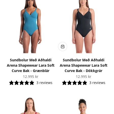
Sundbolur Með Aðhaldi
Sundbolur Með Aðhaldi
Arena Shapewear Lara Soft
Arena Shapewear Lara Soft
Curve Bak - Grænblár
Curve Bak - Dökkgrár
Tilboðsverð
Tilboðsverð
12.995 kr
12.995 kr
3 reviews
3 reviews