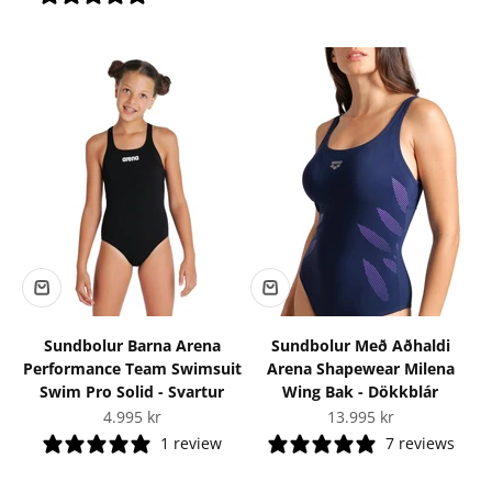
Sundbolur Barna Arena
Sundbolur Með Aðhaldi
Performance Team Swimsuit
Arena Shapewear Milena
Swim Pro Solid - Svartur
Wing Bak - Dökkblár
Tilboðsverð
Tilboðsverð
4.995 kr
13.995 kr
1 review
7 reviews