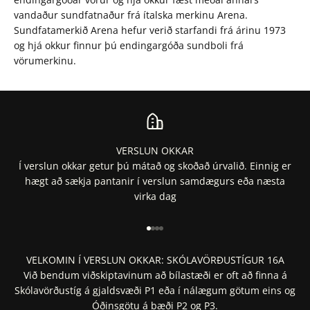
vandaður sundfatnaður frá ítalska merkinu Arena.
Sundfatamerkið Arena hefur verið starfandi frá árinu 1973
og hjá okkur finnur þú endingargóða sundboli frá
vörumerkinu.
VERSLUN OKKAR
Í verslun okkar getur þú mátað og skoðað úrvalið. Einnig er
hægt að sækja pantanir í verslun samdægurs eða næsta
virka dag
Fara í 1
Fara í 2
Fara í 3
Fara í 4
VELKOMIN Í VERSLUN OKKAR: SKÓLAVÖRÐUSTÍGUR 16A
Við bendum viðskiptavinum að bílastæði er oft að finna á
Skólavörðustíg á gjaldsvæði P1 eða í nálægum götum eins og
Óðinsgötu á bæði P2 og P3.