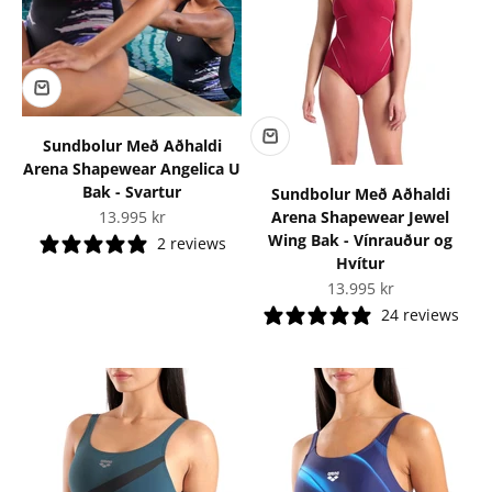
Sundbolur Með Aðhaldi
Arena Shapewear Angelica U
Bak - Svartur
Sundbolur Með Aðhaldi
Tilboðsverð
Arena Shapewear Jewel
13.995 kr
Wing Bak - Vínrauður og
2 reviews
Hvítur
Tilboðsverð
13.995 kr
24 reviews