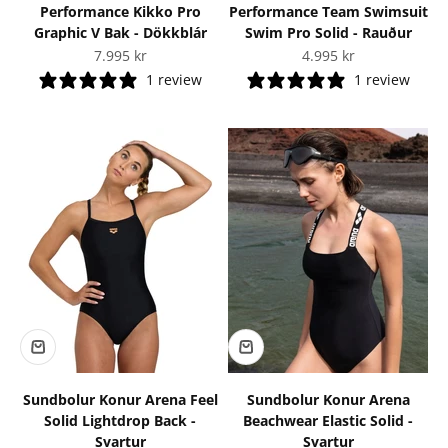
Performance Kikko Pro
Performance Team Swimsuit
Graphic V Bak - Dökkblár
Swim Pro Solid - Rauður
Tilboðsverð
Tilboðsverð
7.995 kr
4.995 kr
1 review
1 review
Sundbolur Konur Arena Feel
Sundbolur Konur Arena
Solid Lightdrop Back -
Beachwear Elastic Solid -
Svartur
Svartur