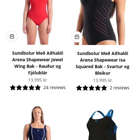
Sundbolur Með Aðhaldi
Sundbolur Með Aðhaldi
Arena Shapewear Jewel
Arena Shapewear Isa
Wing Bak - Rauður og
Squared Bak - Svartur og
Fjólublár
Bleikur
Tilboðsverð
13.995 kr
Tilboðsverð
13.995 kr
24 reviews
2 reviews