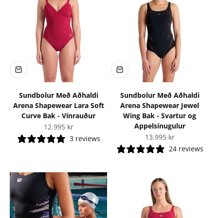
Sundbolur Með Aðhaldi
Sundbolur Með Aðhaldi
Arena Shapewear Lara Soft
Arena Shapewear Jewel
Curve Bak - Vínrauður
Wing Bak - Svartur og
Appelsínugulur
Tilboðsverð
12.995 kr
Tilboðsverð
13.995 kr
3 reviews
24 reviews