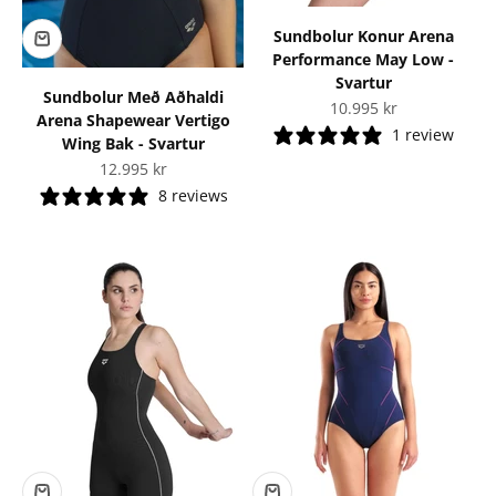
Sundbolur Konur Arena
Performance May Low -
Svartur
Sundbolur Með Aðhaldi
Tilboðsverð
10.995 kr
Arena Shapewear Vertigo
1 review
Wing Bak - Svartur
Tilboðsverð
12.995 kr
8 reviews