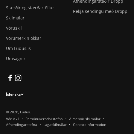
Afhendingarstaðir Dropp
Stærðir og stærðartöflur
Rekja sendingu með Dropp
Skilmálar
Vöruskil
Vörumerkin okkar
Um Ludus.is
Umsagnir
Íslenska
© 2026, Ludus.
Vöruskil
Persónuverndarstefna
Almennir skilmálar
Afhendingarstefna
Lagaskilmálar
Contact information