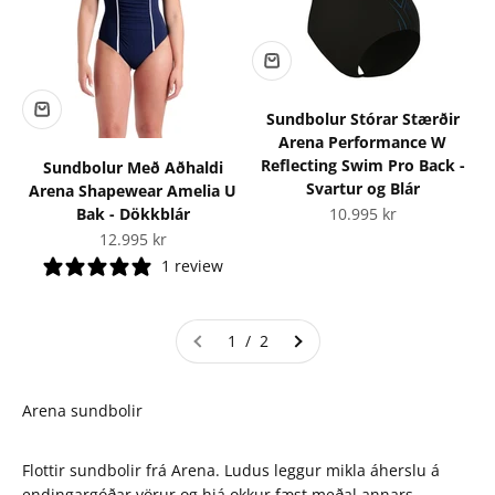
Sundbolur Stórar Stærðir
Arena Performance W
Reflecting Swim Pro Back -
Sundbolur Með Aðhaldi
Svartur og Blár
Arena Shapewear Amelia U
Tilboðsverð
Bak - Dökkblár
10.995 kr
Tilboðsverð
12.995 kr
1 review
1 / 2
Arena sundbolir
Flottir sundbolir frá Arena. Ludus leggur mikla áherslu á
endingargóðar vörur og hjá okkur fæst meðal annars