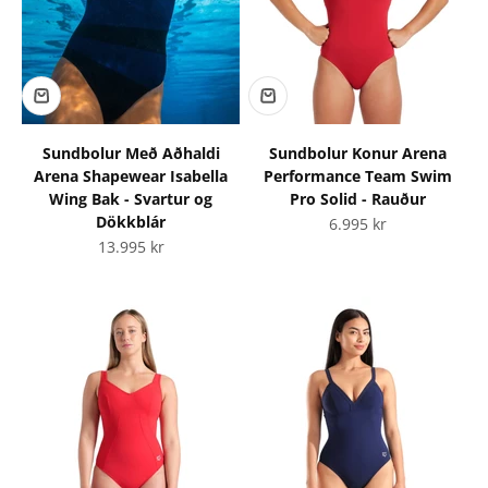
Sundbolur Með Aðhaldi
Sundbolur Konur Arena
Arena Shapewear Isabella
Performance Team Swim
Wing Bak - Svartur og
Pro Solid - Rauður
Dökkblár
Tilboðsverð
6.995 kr
Tilboðsverð
13.995 kr