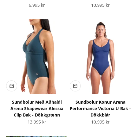
Tilboðsverð
Tilboðsverð
6.995 kr
10.995 kr
Sundbolur Með Aðhaldi
Sundbolur Konur Arena
Arena Shapewear Alessia
Performance Victoria U Bak -
Clip Bak - Dökkgrænn
Dökkblár
Tilboðsverð
Tilboðsverð
13.995 kr
10.995 kr