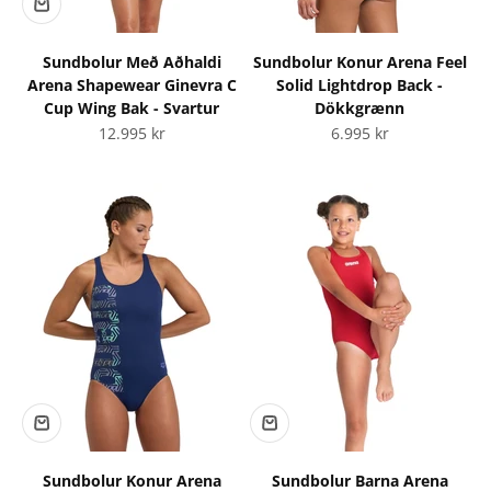
Sundbolur Með Aðhaldi
Sundbolur Konur Arena Feel
Arena Shapewear Ginevra C
Solid Lightdrop Back -
Cup Wing Bak - Svartur
Dökkgrænn
Tilboðsverð
Tilboðsverð
12.995 kr
6.995 kr
Sundbolur Konur Arena
Sundbolur Barna Arena