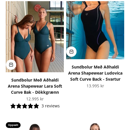
Sundbolur Með Aðhaldi
Arena Shapewear Ludovica
Soft Curve Back - Svartur
Sundbolur Með Aðhaldi
Tilboðsverð
13.995 kr
Arena Shapewear Lara Soft
Curve Bak - Dökkgrænn
Tilboðsverð
12.995 kr
3 reviews
Uppselt