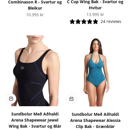
C Cup Wing Bak - Svartur og
Combinason R - Svartur og
Hvítur
Bleikur
Tilboðsverð
Tilboðsverð
13.995 kr
10.995 kr
24 reviews
Sundbolur Með Aðhaldi
Sundbolur Með Aðhaldi
Arena Shapewear Jewel
Arena Shapewear Alessia
Wing Bak - Svartur og Blár
Clip Bak - Grænblár