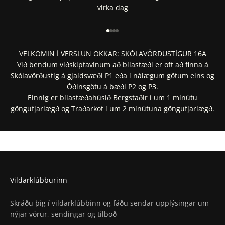
virka dag
Fara í 1
Fara í 2
Fara í 3
Fara í 4
VELKOMIN Í VERSLUN OKKAR: SKÓLAVÖRÐUSTÍGUR 16A
Við bendum viðskiptavinum að bílastæði er oft að finna á
Skólavörðustíg á gjaldsvæði P1 eða í nálægum götum eins og
Óðinsgötu á bæði P2 og P3.
Einnig er bílastæðahúsið Bergstaðir í um 1 mínútu
göngufjarlægð og Traðarkot í um 2 mínútuna göngufjarlægð.
Staðsetning í Google Maps
Staðsetning í Apple Maps
Vildarklúbburinn
Skráðu þig í vildarklúbbinn og fáðu sendar upplýsingar um
nýjar vörur, sendingar og tilboð