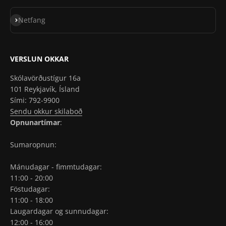
Skrá á póstlista
Netfang
VERSLUN OKKAR
Skólavörðustígur 16a
101 Reykjavík, Ísland
Sími: 792-9900
Sendu okkur skilaboð
Opnunartímar
:
Sumaropnun:
Mánudagar - fimmtudagar:
11:00 - 20:00
Föstudagar:
11:00 - 18:00
Laugardagar og sunnudagar:
12:00 - 16:00