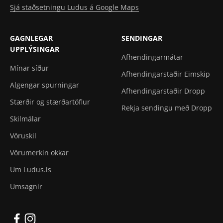
Sjá staðsetningu Ludus á Google Maps
GAGNLEGAR
SENDINGAR
UPPLÝSINGAR
Afhendingarmátar
Mínar síður
Afhendingarstaðir Eimskip
Algengar spurningar
Afhendingarstaðir Dropp
Stærðir og stærðartöflur
Rekja sendingu með Dropp
Skilmálar
Vöruskil
Vörumerkin okkar
Um Ludus.is
Umsagnir