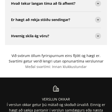
Hvað tekur langan tíma að fá afhent?
Er hægt að rekja stöðu sendingar?
Hvernig skila ég vöru?
Við svörum öllum fyrirspurnum eins fljótt og hægt er.
Svartími getur verið lengri utan opnunartíma verslunnar
Meðal svartími: Innan klukkustundar
VERSLUN OKKAR
Í verslun okkar getur þú mátað og skoðað úrvalið. Einnig er
hægt að sækja pantanir í verslun samdægurs eða næsta