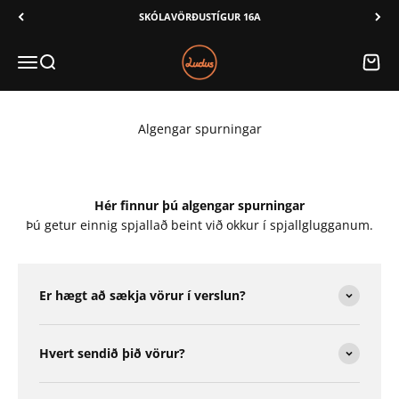
Áfram í innihald
SKÓLAVÖRÐUSTÍGUR 16A
Ludus
Valmynd
Leita
Karfa
Algengar spurningar
Hér finnur þú algengar spurningar
Þú getur einnig spjallað beint við okkur í spjallglugganum.
Er hægt að sækja vörur í verslun?
Hvert sendið þið vörur?