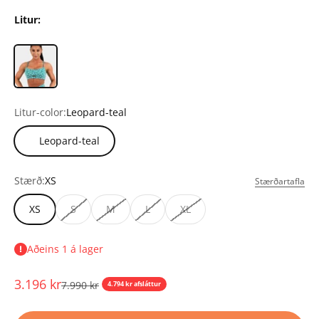
Litur:
Litur-color:
Leopard-teal
Leopard-teal
Stærð:
XS
Stærðartafla
XS
S
M
L
XL
Aðeins 1 á lager
Tilboðsverð
3.196 kr
Upprunalegt verð
7.990 kr
4.794 kr afsláttur