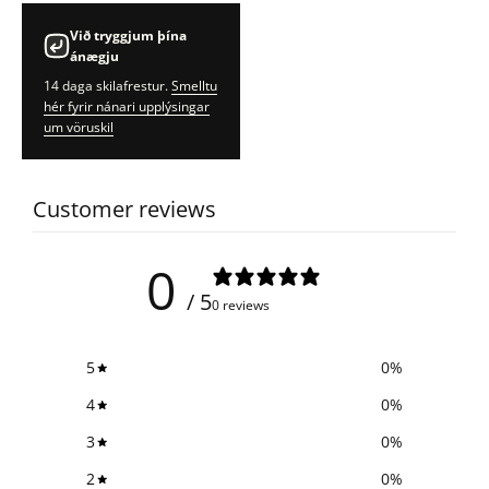
Við tryggjum þína
ánægju
14 daga skilafrestur.
Smelltu
hér fyrir nánari upplýsingar
um vöruskil
Customer reviews
0
/ 5
0 reviews
5
0
%
4
0
%
3
0
%
2
0
%