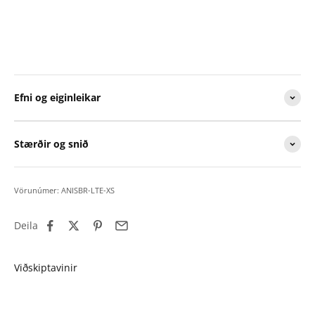
Efni og eiginleikar
Stærðir og snið
Vörunúmer: ANISBR-LTE-XS
Deila