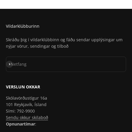
Staðsetning í Apple Maps
Vildarklúbburinn
Skráðu þig í vildarklúbbinn og fáðu sendar upplýsingar um
nýjar vörur, sendingar og tilboð
Skrá á póstlista
Netfang
VERSLUN OKKAR
Skólavörðustígur 16a
101 Reykjavík, Ísland
Sími: 792-9900
Sendu okkur skilaboð
Opnunartímar
: