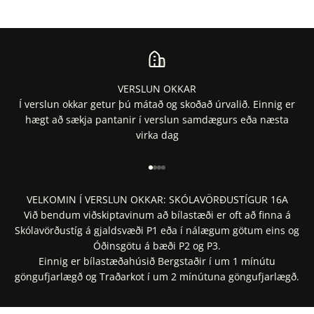
VERSLUN OKKAR
Í verslun okkar getur þú mátað og skoðað úrvalið. Einnig er
hægt að sækja pantanir í verslun samdægurs eða næsta
virka dag
Fara í 1
Fara í 2
Fara í 3
Fara í 4
VELKOMIN Í VERSLUN OKKAR: SKÓLAVÖRÐUSTÍGUR 16A
Við bendum viðskiptavinum að bílastæði er oft að finna á
Skólavörðustíg á gjaldsvæði P1 eða í nálægum götum eins og
Óðinsgötu á bæði P2 og P3.
Einnig er bílastæðahúsið Bergstaðir í um 1 mínútu
göngufjarlægð og Traðarkot í um 2 mínútuna göngufjarlægð.
Staðsetning í Google Maps