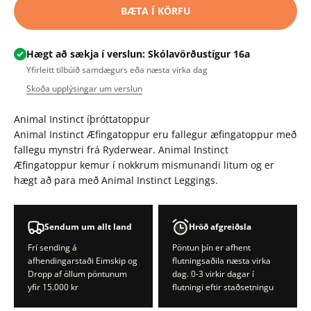
BÆTA Í KÖRFU
Hægt að sækja í verslun: Skólavörðustígur 16a
Yfirleitt tilbúið samdægurs eða næsta virka dag
Skoða upplýsingar um verslun
Animal Instinct íþróttatoppur
Animal Instinct Æfingatoppur eru fallegur æfingatoppur með
fallegu mynstri frá Ryderwear. Animal Instinct
Æfingatoppur kemur í nokkrum mismunandi litum og er
hægt að para með Animal Instinct Leggings.
Sendum um allt land
Hröð afgreiðsla
Frí sending á
Pöntun þín er afhent
afhendingarstaði Eimskip og
flutningsaðila næsta virka
Dropp af öllum pöntunum
dag. 0-3 virkir dagar í
yfir 15.000 kr
flutningi eftir staðsetningu