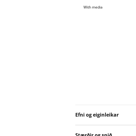
With media
Efni og eiginleikar
Stærðir og snið