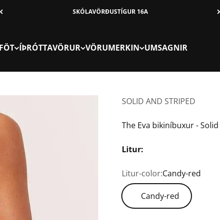
SKÓLAVÖRÐUSTÍGUR 16A
FÖT
ÍÞRÓTTAVÖRUR
VÖRUMERKIN
UMSAGNIR
SOLID AND STRIPED
The Eva bikiníbuxur - Soli
Litur:
Litur-color:
Candy-red
Candy-red