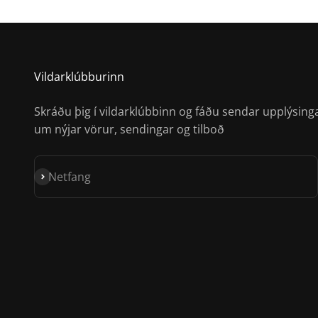
Vildarklúbburinn
Skráðu þig í vildarklúbbinn og fáðu sendar upplýsing
um nýjar vörur, sendingar og tilboð
Skrá á póstlista
Netfang