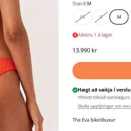
Stærð:
M
XS
S
M
Aðeins 1 á lager
Tilboðsverð
13.990 kr
Hægt að sækja í verslu
Yfirleitt tilbúið samdægurs
Skoða upplýsingar um vers
The Eva bikiníbuxur