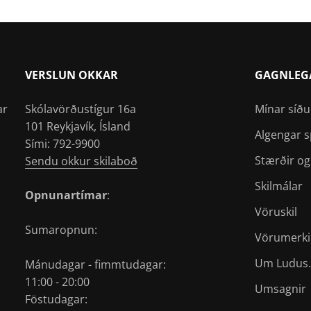
VERSLUN OKKAR
GAGNLEG
ar
Skólavörðustígur 16a
Mínar síðu
101 Reykjavík, Ísland
Algengar 
Sími: 792-9900
Stærðir og
Sendu okkur skilaboð
Skilmálar
Opnunartímar
:
Vöruskil
Sumaropnun:
Vörumerki
Um Ludus.
Mánudagar - fimmtudagar:
11:00 - 20:00
Umsagnir
Föstudagar: