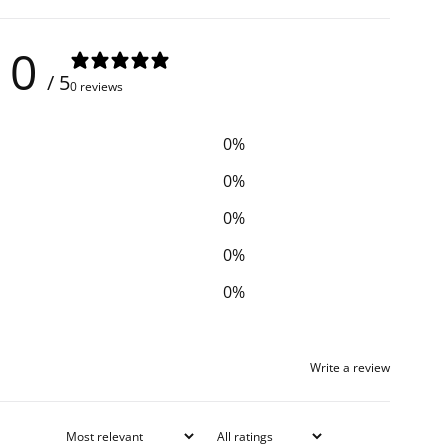
0
/ 5
0 reviews
0
%
0
%
0
%
0
%
0
%
Write a review