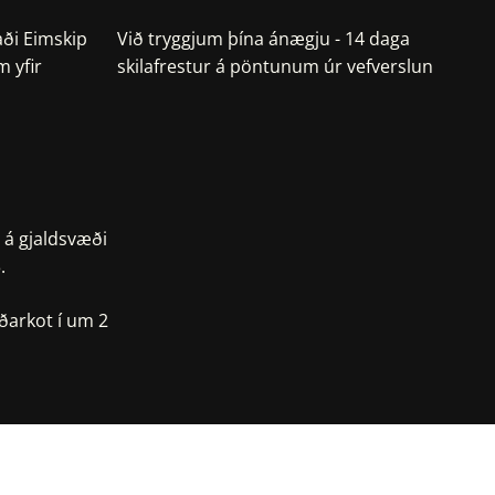
aði Eimskip
Við tryggjum þína ánægju - 14 daga
 yfir
skilafrestur á pöntunum úr vefverslun
 á gjaldsvæði
.
ðarkot í um 2
ps