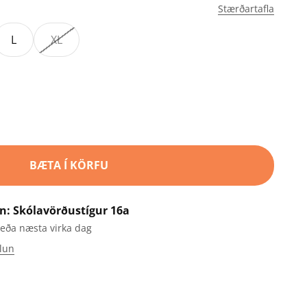
Stærðartafla
L
XL
BÆTA Í KÖRFU
n: Skólavörðustígur 16a
 eða næsta virka dag
lun