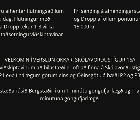
ru afhentar flutningsaðilum
Frí sending á afhendingarst
a dag. Flutningur með
og Dropp af öllum pöntunum
a Dropp tekur 1-3 virka
15.000 kr
 staðsetningu viðskiptavinar
VELKOMIN Í VERSLUN OKKAR: SKÓLAVÖRÐUSTÍGUR 16A
iðskiptavinum að bílastæði er oft að finna á Skólavörðustíg
P1 eða í nálægum götum eins og Óðinsgötu á bæði P2 og P3
lastæðahúsið Bergstaðir í um 1 mínútu göngufjarlægð og Tra
mínútuna göngufjarlægð.
taðsetning í Google Maps
Staðsetning í Apple Ma