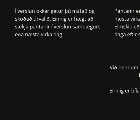
Í verslun okkar getur þú mátað og
Pantanir e
skoðað úrvalið. Einnig er hægt að
næsta virk
sækja pantanir í verslun samdægurs
Eimskip eð
eða næsta virka dag
daga eftir
Við bendum v
Einnig er bí
S