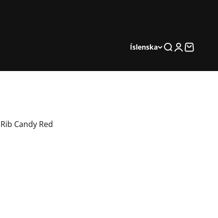
Leita
Innskráning
Karfa
Íslenska
d Rib Candy Red