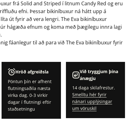
íbuxur frá Solid and Striped í litnum Candy Red og eru
iffluðu efni. Þessar bikiníbuxur ná hátt upp á
íta út fyrir að vera lengri. The Eva bikiníbuxur
ó úr hágæða efnum og koma með þægilegu innra lagi
.
nig fáanlegur til að para við The Eva bikiníbuxur fyrir
Við tryggjum þína
Hröð afgreiðsla
ánægju
Pöntun þín er afhent
14 daga skilafrestur.
flutningsaðila næsta
Smelltu hér fyrir
virka dag. 0-3 virkir
nánari upplýsingar
dagar í flutningi eftir
um vöruskil
staðsetningu