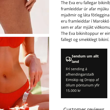
The Eva eru fallegar bikin
framleiddar úr afar mjúku r
mjaðmir og láta fótleggina l
eru framleiddar í Marokk
sem er afar mjúkt viðkomu
The Eva bikinítoppur er ein
fallegt og smekklegt bikiní.
Sendum um allt
land
Frí sending á
afhendingarstaði
Eimskip og Dropp af
öllum pöntunum yfir
15.000 kr
Customer reviews