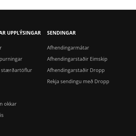
AR UPPLÝSINGAR
SENDINGAR
r
Afhendingarmátar
spurningar
Afhendingarstaðir Eimskip
 stærðartöflur
Afhendingarstaðir Dropp
Rekja sendingu með Dropp
n okkar
is