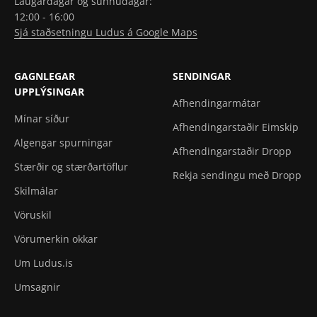
Laugardagar og sunnudagar:
12:00 - 16:00
Sjá staðsetningu Ludus á Google Maps
GAGNLEGAR
SENDINGAR
UPPLÝSINGAR
Afhendingarmátar
Mínar síður
Afhendingarstaðir Eimskip
Algengar spurningar
Afhendingarstaðir Dropp
Stærðir og stærðartöflur
Rekja sendingu með Dropp
Skilmálar
Vöruskil
Vörumerkin okkar
Um Ludus.is
Umsagnir