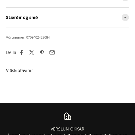
Stærðir og snið
Vörunúmer: 0709402428084
Deila
VERSLUN OKKAR