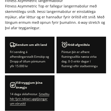
Fitness Asymmetric langermabolur
Fitness Asymmetric Top er fallegur langermabolur með
skemmtilegu sniði. Þessi langermabolur er einstaklega
mjúkur, afar léttur og er hannaður fyrir örlítið vítt snið. Með
löngum ermum með opnun fyrir þumalinn. 4-way stretch og
því afar teygjanlegur.
Sendum um allt land
Hröð afgreiðsla
Frí sending á
Pöntun þín er afhent
afhendingarstaði Eimskip og
flutningsaðila næsta virka
Dropp af öllum pöntunum
dag. 0-3 virkir dagar í
yfir 15.000 kr
flutningi eftir staðsetningu
Við tryggjum þína
ánægju
14 daga skilafrestur.
Smelltu
hér fyrir nánari upplýsingar
um vöruskil