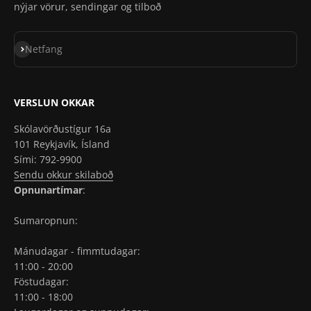
nýjar vörur, sendingar og tilboð
Skrá á póstlista
Netfang
VERSLUN OKKAR
Skólavörðustígur 16a
101 Reykjavík, Ísland
Sími: 792-9900
Sendu okkur skilaboð
Opnunartímar
:
Sumaropnun:
Mánudagar - fimmtudagar:
11:00 - 20:00
Föstudagar:
11:00 - 18:00