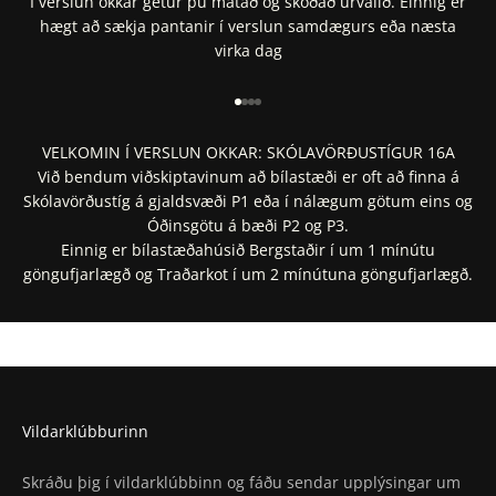
Í verslun okkar getur þú mátað og skoðað úrvalið. Einnig er
hægt að sækja pantanir í verslun samdægurs eða næsta
virka dag
Fara í 1
Fara í 2
Fara í 3
Fara í 4
VELKOMIN Í VERSLUN OKKAR: SKÓLAVÖRÐUSTÍGUR 16A
Við bendum viðskiptavinum að bílastæði er oft að finna á
Skólavörðustíg á gjaldsvæði P1 eða í nálægum götum eins og
Óðinsgötu á bæði P2 og P3.
Einnig er bílastæðahúsið Bergstaðir í um 1 mínútu
göngufjarlægð og Traðarkot í um 2 mínútuna göngufjarlægð.
Staðsetning í Google Maps
Staðsetning í Apple Maps
Vildarklúbburinn
Skráðu þig í vildarklúbbinn og fáðu sendar upplýsingar um