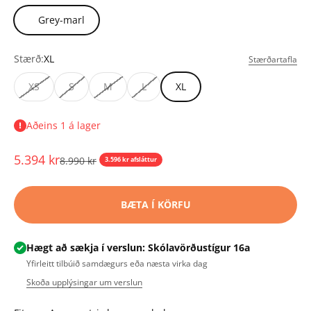
Grey-marl
Stærð:
XL
Stærðartafla
XS
S
M
L
XL
Aðeins 1 á lager
Tilboðsverð
5.394 kr
Upprunalegt verð
8.990 kr
3.596 kr afsláttur
BÆTA Í KÖRFU
Hægt að sækja í verslun: Skólavörðustígur 16a
Yfirleitt tilbúið samdægurs eða næsta virka dag
Skoða upplýsingar um verslun