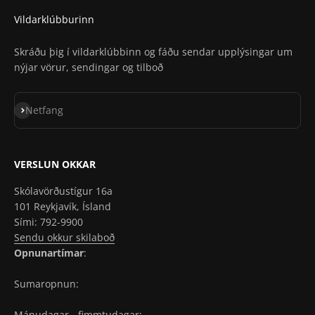
Vildarklúbburinn
Skráðu þig í vildarklúbbinn og fáðu sendar upplýsingar um
nýjar vörur, sendingar og tilboð
Skrá á póstlista
Netfang
VERSLUN OKKAR
Skólavörðustígur 16a
101 Reykjavík, Ísland
Sími: 792-9900
Sendu okkur skilaboð
Opnunartímar
:
Sumaropnun:
Mánudagar - fimmtudagar: