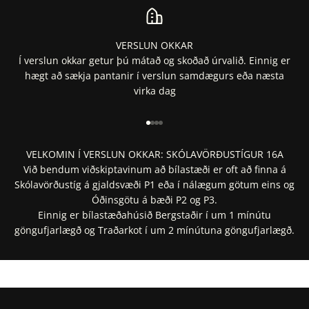
VERSLUN OKKAR
Í verslun okkar getur þú mátað og skoðað úrvalið. Einnig er
hægt að sækja pantanir í verslun samdægurs eða næsta
virka dag
Fara í 1
Fara í 2
Fara í 3
Fara í 4
VELKOMIN Í VERSLUN OKKAR: SKÓLAVÖRÐUSTÍGUR 16A
Við bendum viðskiptavinum að bílastæði er oft að finna á
Skólavörðustíg á gjaldsvæði P1 eða í nálægum götum eins og
Óðinsgötu á bæði P2 og P3.
Einnig er bílastæðahúsið Bergstaðir í um 1 mínútu
göngufjarlægð og Traðarkot í um 2 mínútuna göngufjarlægð.
Staðsetning í Google Maps
Staðsetning í Apple Maps