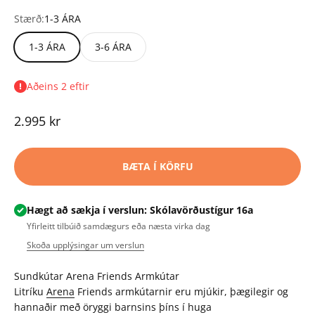
Stærð:
1-3 ÁRA
1-3 ÁRA
3-6 ÁRA
Aðeins 2 eftir
Tilboðsverð
2.995 kr
BÆTA Í KÖRFU
Hægt að sækja í verslun: Skólavörðustígur 16a
Yfirleitt tilbúið samdægurs eða næsta virka dag
Skoða upplýsingar um verslun
Sundkútar Arena Friends Armkútar
Litríku
Arena
Friends armkútarnir eru mjúkir, þægilegir og
hannaðir með öryggi barnsins þíns í huga