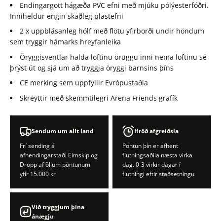
Endingargott hágæða PVC efni með mjúku pólýesterfóðri.
Inniheldur engin skaðleg plastefni
2 x uppblásanleg hólf með flötu yfirborði undir höndum
sem tryggir hámarks hreyfanleika
Öryggisventlar halda loftinu öruggu inni nema loftinu sé
þrýst út og sjá um að tryggja öryggi barnsins þíns
CE merking sem uppfyllir Evrópustaðla
Skreyttir með skemmtilegri Arena Friends grafík
Sendum um allt land
Hröð afgreiðsla
Frí sending á
Pöntun þín er afhent
afhendingarstaði Eimskip og
flutningsaðila næsta virka
Dropp af öllum pöntunum
dag. 0-3 virkir dagar í
yfir 15.000 kr
flutningi eftir staðsetningu
Við tryggjum þína
ánægju