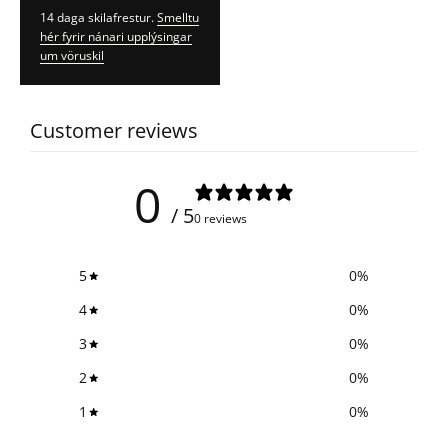
14 daga skilafrestur.
Smelltu
hér fyrir nánari upplýsingar
um vöruskil
Customer reviews
0
/ 5
0 reviews
5
0
%
4
0
%
3
0
%
2
0
%
1
0
%