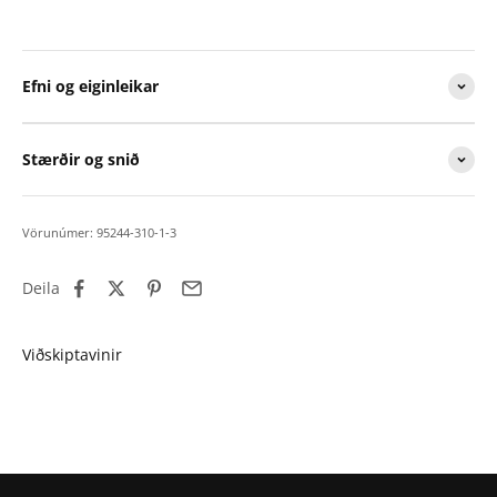
Efni og eiginleikar
Stærðir og snið
Vörunúmer: 95244-310-1-3
Deila