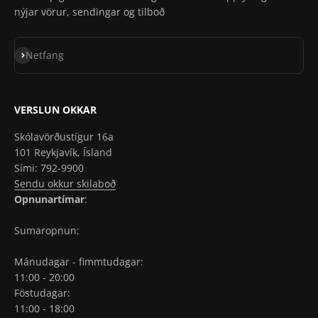
nýjar vörur, sendingar og tilboð
Skrá á póstlista
Netfang
VERSLUN OKKAR
Skólavörðustígur 16a
101 Reykjavík, Ísland
Sími: 792-9900
Sendu okkur skilaboð
Opnunartímar
:
Sumaropnun:
Mánudagar - fimmtudagar:
11:00 - 20:00
Föstudagar:
11:00 - 18:00