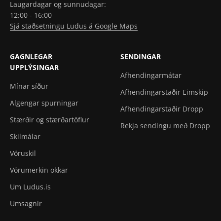
Laugardagar og sunnudagar:
12:00 - 16:00
Sjá staðsetningu Ludus á Google Maps
GAGNLEGAR
SENDINGAR
UPPLÝSINGAR
Afhendingarmátar
Mínar síður
Afhendingarstaðir Eimskip
Algengar spurningar
Afhendingarstaðir Dropp
Stærðir og stærðartöflur
Rekja sendingu með Dropp
Skilmálar
Vöruskil
Vörumerkin okkar
Um Ludus.is
Umsagnir