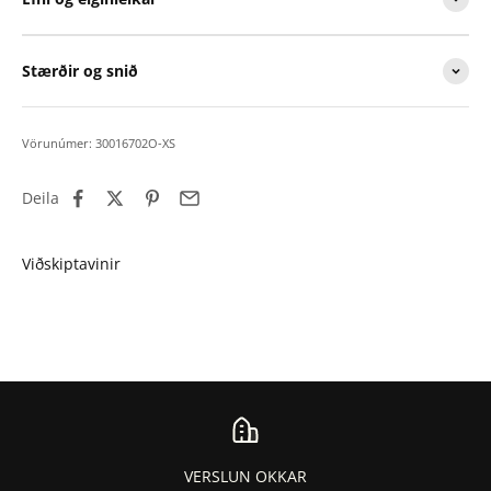
Stærðir og snið
Vörunúmer: 30016702O-XS
Deila
VERSLUN OKKAR