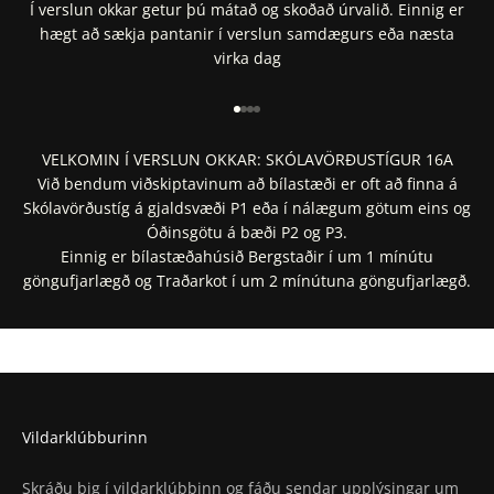
Í verslun okkar getur þú mátað og skoðað úrvalið. Einnig er
hægt að sækja pantanir í verslun samdægurs eða næsta
virka dag
Fara í 1
Fara í 2
Fara í 3
Fara í 4
VELKOMIN Í VERSLUN OKKAR: SKÓLAVÖRÐUSTÍGUR 16A
Við bendum viðskiptavinum að bílastæði er oft að finna á
Skólavörðustíg á gjaldsvæði P1 eða í nálægum götum eins og
Óðinsgötu á bæði P2 og P3.
Einnig er bílastæðahúsið Bergstaðir í um 1 mínútu
göngufjarlægð og Traðarkot í um 2 mínútuna göngufjarlægð.
Staðsetning í Google Maps
Staðsetning í Apple Maps
Vildarklúbburinn
Skráðu þig í vildarklúbbinn og fáðu sendar upplýsingar um