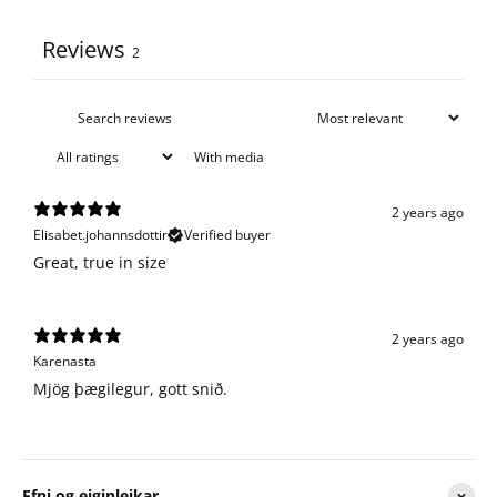
Reviews
2
With media
2 years ago
Elisabet.johannsdottir
Verified buyer
Great, true in size
2 years ago
Karenasta
Mjög þægilegur, gott snið.
Efni og eiginleikar