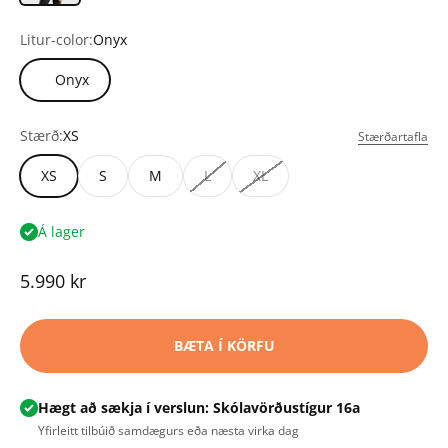
Litur-color:
Onyx
Onyx
Stærð:
XS
Stærðartafla
XS
S
M
L
XL
Á lager
Tilboðsverð
5.990 kr
BÆTA Í KÖRFU
Hægt að sækja í verslun: Skólavörðustígur 16a
Yfirleitt tilbúið samdægurs eða næsta virka dag