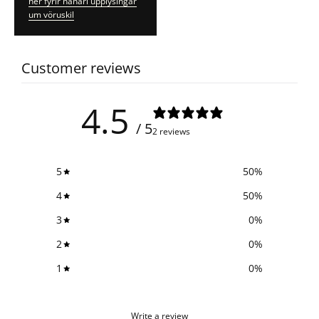
hér fyrir nánari upplýsingar
um vöruskil
Customer reviews
4.5
/ 5
2 reviews
5
50
%
4
50
%
3
0
%
2
0
%
1
0
%
Write a review