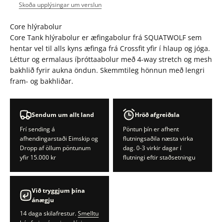
Skoða upplýsingar um verslun
Core hlýrabolur
Core Tank hlýrabolur er æfingabolur frá SQUATWOLF sem
hentar vel til alls kyns æfinga frá Crossfit yfir í hlaup og jóga.
Léttur og ermalaus íþróttaabolur með 4-way stretch og mesh
bakhlið fyrir aukna öndun. Skemmtileg hönnun með lengri
fram- og bakhliðar.
Sendum um allt land
Hröð afgreiðsla
Frí sending á
Pöntun þín er afhent
afhendingarstaði Eimskip og
flutningsaðila næsta virka
Dropp af öllum pöntunum
dag. 0-3 virkir dagar í
yfir 15.000 kr
flutningi eftir staðsetningu
Við tryggjum þína
ánægju
14 daga skilafrestur.
Smelltu