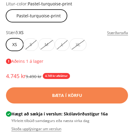
Litur-color:
Pastel-turquoise-print
Pastel-turquoise-print
Stærð:
XS
Stærðartafla
XS
S
M
L
XL
Aðeins 1 á lager
Tilboðsverð
4.745 kr
Upprunalegt verð
9.490 kr
4.745 kr afsláttur
BÆTA Í KÖRFU
Hægt að sækja í verslun: Skólavörðustígur 16a
Yfirleitt tilbúið samdægurs eða næsta virka dag
Skoða upplýsingar um verslun