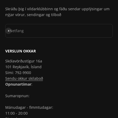
Skráðu þig í vildarklúbbinn og fáðu sendar upplýsingar um
nýjar vörur, sendingar og tilboð
Skrá á póstlista
Netfang
VERSLUN OKKAR
Skólavörðustígur 16a
101 Reykjavík, Ísland
Sími: 792-9900
Sendu okkur skilaboð
Opnunartímar
:
Sumaropnun:
Mánudagar - fimmtudagar:
11:00 - 20:00