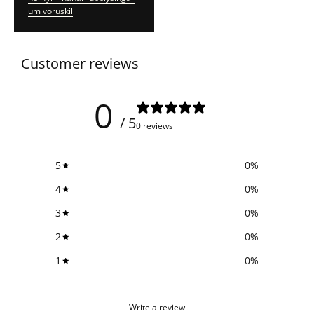
um vöruskil
Customer reviews
0
/ 5
0 reviews
5
0
%
4
0
%
3
0
%
2
0
%
1
0
%
Write a review