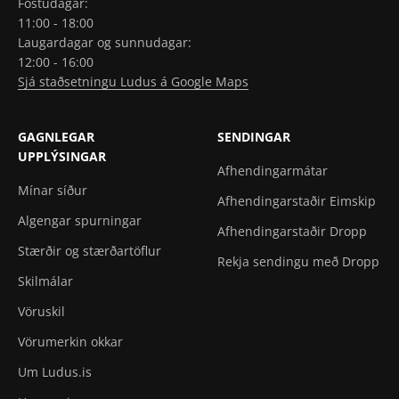
Föstudagar:
11:00 - 18:00
Laugardagar og sunnudagar:
12:00 - 16:00
Sjá staðsetningu Ludus á Google Maps
GAGNLEGAR
SENDINGAR
UPPLÝSINGAR
Afhendingarmátar
Mínar síður
Afhendingarstaðir Eimskip
Algengar spurningar
Afhendingarstaðir Dropp
Stærðir og stærðartöflur
Rekja sendingu með Dropp
Skilmálar
Vöruskil
Vörumerkin okkar
Um Ludus.is