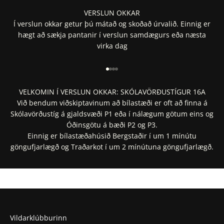
VERSLUN OKKAR
Í verslun okkar getur þú mátað og skoðað úrvalið. Einnig er
hægt að sækja pantanir í verslun samdægurs eða næsta
virka dag
Fara í 1
Fara í 2
Fara í 3
Fara í 4
VELKOMIN Í VERSLUN OKKAR: SKÓLAVÖRÐUSTÍGUR 16A
Við bendum viðskiptavinum að bílastæði er oft að finna á
Skólavörðustíg á gjaldsvæði P1 eða í nálægum götum eins og
Óðinsgötu á bæði P2 og P3.
Einnig er bílastæðahúsið Bergstaðir í um 1 mínútu
göngufjarlægð og Traðarkot í um 2 mínútuna göngufjarlægð.
Staðsetning í Google Maps
Staðsetning í Apple Maps
Vildarklúbburinn