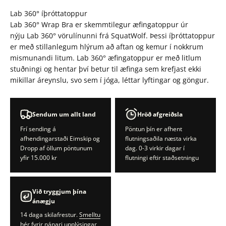
Lab 360
° íþróttatoppur
Lab 360° Wrap Bra er skemmtilegur æfingatoppur úr
nýju Lab 360° vörulínunni frá SquatWolf. Þessi íþróttatoppur
er með stillanlegum hlýrum að aftan og kemur í nokkrum
mismunandi litum. Lab 360° æfingatoppur er með litlum
stuðningi og hentar því betur til æfinga sem krefjast ekki
mikillar áreynslu, svo sem í jóga, léttar lyftingar og göngur.
Sendum um allt land
Hröð afgreiðsla
Frí sending á
Pöntun þín er afhent
afhendingarstaði Eimskip og
flutningsaðila næsta virka
Dropp af öllum pöntunum
dag. 0-3 virkir dagar í
yfir 15.000 kr
flutningi eftir staðsetningu
Við tryggjum þína
ánægju
14 daga skilafrestur.
Smelltu
hér fyrir nánari upplýsingar