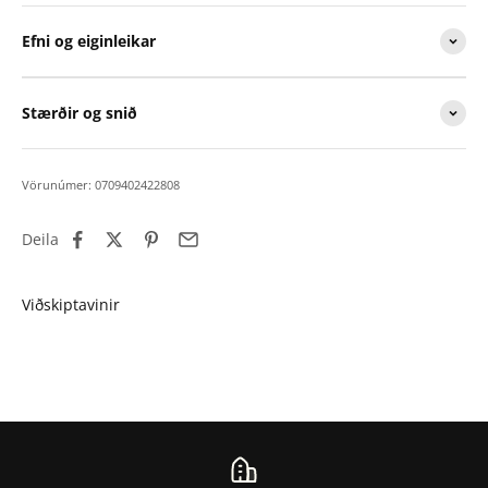
Efni og eiginleikar
Stærðir og snið
Vörunúmer: 0709402422808
Deila