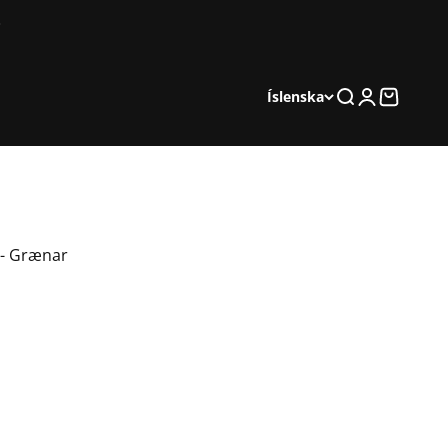
Leita
Innskráning
Karfa
Íslenska
1 - Grænar