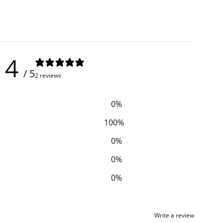
4
/ 5
2 reviews
0
%
100
%
0
%
0
%
0
%
Write a review