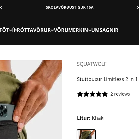
SKÓLAVÖRÐUSTÍGUR 16A
FÖT
ÍÞRÓTTAVÖRUR
VÖRUMERKIN
UMSAGNIR
SQUATWOLF
Stuttbuxur Limitless 2 in 
2 reviews
Litur:
Khaki