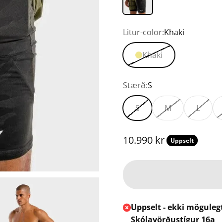
Litur-color:
Khaki
Khaki
Stærð:
S
S
M
L
Tilboðsverð
10.990 kr
Uppselt
Uppselt - ekki möguleg
Skólavörðustígur 16a