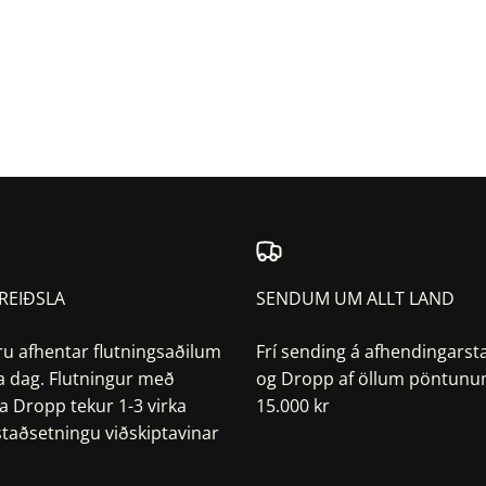
REIÐSLA
SENDUM UM ALLT LAND
ru afhentar flutningsaðilum
Frí sending á afhendingarst
a dag. Flutningur með
og Dropp af öllum pöntunum
a Dropp tekur 1-3 virka
15.000 kr
 staðsetningu viðskiptavinar