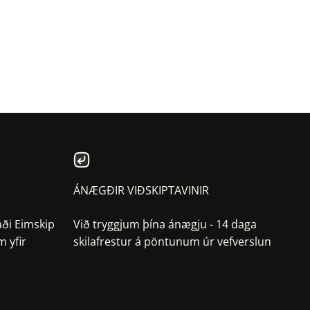
ÁNÆGÐIR VIÐSKIPTAVINIR
aði Eimskip
Við tryggjum þína ánægju - 14 daga
 yfir
skilafrestur á pöntunum úr vefverslun