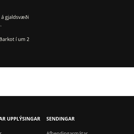
 á gjaldsvæði
.
ðarkot í um 2
ps
AR UPPLÝSINGAR
SENDINGAR
r
Afhendingarmátar