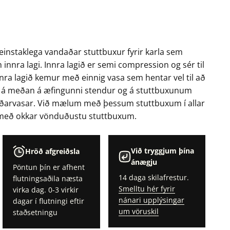
u einstaklega vandaðar stuttbuxur fyrir karla sem
nnra lagi. Innra lagið er semi compression og sér til
nnra lagið kemur með einnig vasa sem hentar vel til að
a á meðan á æfingunni stendur og á stuttbuxunum
liðarvasar. Við mælum með þessum stuttbuxum í allar
 með okkar vönduðustu stuttbuxum.
Við tryggjum þína
Hröð afgreiðsla
ánægju
Pöntun þín er afhent
14 daga skilafrestur.
flutningsaðila næsta
Smelltu hér fyrir
virka dag. 0-3 virkir
nánari upplýsingar
dagar í flutningi eftir
um vöruskil
staðsetningu