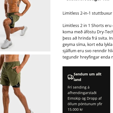
Limitless 2-in-1 stuttbuxur
Limitless 2 in 1 Shorts er
koma með áföstu Dry-Tech i
þess að hrinda frá svita. I
geyma síma, kort eða lykl
sjálfum eru svo renndir h
tegundir hreyfingar enda
Sendum um allt
land
Frí sending á
afhendingarstaði
Eimskip og Dropp af
öllum pöntunum yfir
15.000 kr