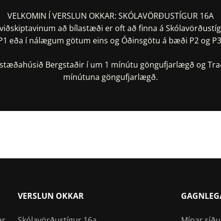
VELKOMIN Í VERSLUN OKKAR: SKÓLAVÖRÐUSTÍGUR 16A
iðskiptavinum að bílastæði er oft að finna á Skólavörðustíg
P1 eða í nálægum götum eins og Óðinsgötu á bæði P2 og P3
lastæðahúsið Bergstaðir í um 1 mínútu göngufjarlægð og Tra
mínútuna göngufjarlægð.
taðsetning í Google Maps
Staðsetning í Apple Ma
VERSLUN OKKAR
GAGNLEG
ar
Skólavörðustígur 16a
Mínar síðu