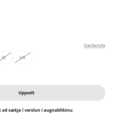
Stærðartafla
XL
XXL
Uppselt
t að sækja í verslun í augnablikinu: