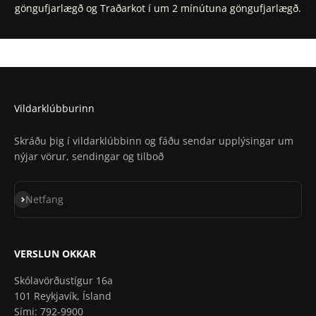
göngufjarlægð og Traðarkot í um 2 mínútuna göngufjarlægð.
Staðsetning í Google Maps
Staðsetning í Apple Maps
Vildarklúbburinn
Skráðu þig í vildarklúbbinn og fáðu sendar upplýsingar um
nýjar vörur, sendingar og tilboð
Skrá á póstlista
Netfang
VERSLUN OKKAR
Skólavörðustígur 16a
101 Reykjavík, Ísland
Sími: 792-9900