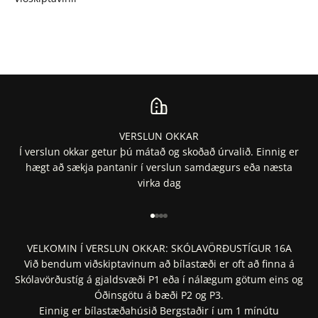
VERSLUN OKKAR
Í verslun okkar getur þú mátað og skoðað úrvalið. Einnig er
hægt að sækja pantanir í verslun samdægurs eða næsta
virka dag
Fara í 1
Fara í 2
Fara í 3
Fara í 4
VELKOMIN Í VERSLUN OKKAR: SKÓLAVÖRÐUSTÍGUR 16A
Við bendum viðskiptavinum að bílastæði er oft að finna á
Skólavörðustíg á gjaldsvæði P1 eða í nálægum götum eins og
Óðinsgötu á bæði P2 og P3.
Einnig er bílastæðahúsið Bergstaðir í um 1 mínútu