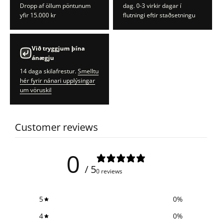
Dropp af öllum pöntunum
dag. 0-3 virkir dagar í
yfir 15.000 kr
flutningi eftir staðsetningu
Við tryggjum þína
ánægju
14 daga skilafrestur.
Smelltu
hér fyrir nánari upplýsingar
um vöruskil
Customer reviews
0
/ 5
0 reviews
5
0
%
4
0
%