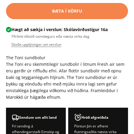
BÆTA Í KÖRFU
Hægt að sækja í verslun: Skólavörðustígur 16a
Yfirleitt tilbúið samdægurs eða næsta virka dag
Skoða upplýsingar um verslun
The Toni sundbolur
The Toni eru skemmtilegir sundbolir í litnum Fresh air sem
eru gerðir úr riffluðu efni. Afar flottir sundbolir með opnu
baki og teygjanlegum hlýrum. The Toni
sundbolur er úr
þykku og vönduðu efni með mjúku innra lagi sem gefur
einstaklega þægilega viðkomu við húðina. Framleiddur í
Marokkó úr hágæða efnum.
Sendum um allt land
Hröð afgreiðsla
Frí sending á
Pöntun þín er afhent
afhendingarstaði Eimskip og
flutningsaðila næsta virka