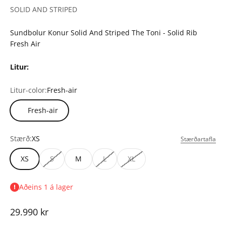
SOLID AND STRIPED
Sundbolur Konur Solid And Striped The Toni - Solid Rib
Fresh Air
Litur:
Litur-color:
Fresh-air
Fresh-air
Stærð:
XS
Stærðartafla
XS
S
M
L
XL
Aðeins 1 á lager
Tilboðsverð
29.990 kr