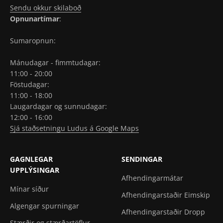
Sendu okkur skilaboð
Opnunartímar
:
Sumaropnun:
Mánudagar - fimmtudagar:
11:00 - 20:00
Föstudagar:
11:00 - 18:00
Laugardagar og sunnudagar:
12:00 - 16:00
Sjá staðsetningu Ludus á Google Maps
GAGNLEGAR
SENDINGAR
UPPLÝSINGAR
Afhendingarmátar
Mínar síður
Afhendingarstaðir Eimskip
Algengar spurningar
Afhendingarstaðir Dropp
Stærðir og stærðartöflur