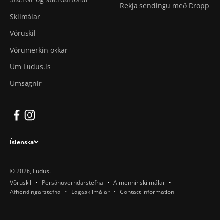
Rekja sendingu með Dropp
Skilmálar
Vöruskil
Vörumerkin okkar
Um Ludus.is
Umsagnir
Íslenska
© 2026, Ludus.
Vöruskil
Persónuverndarstefna
Almennir skilmálar
Afhendingarstefna
Lagaskilmálar
Contact information