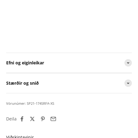
Efni og eiginleikar
Stærðir og snið
Vörunúmer: SP21-174SRFA-XS
Deila