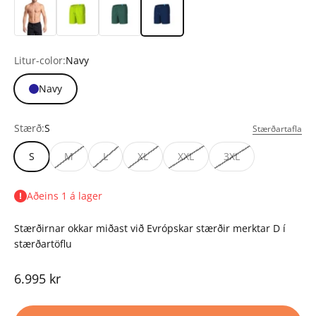
Litur-color:
Navy
Navy
Stærð:
S
Stærðartafla
S
M
L
XL
XXL
3XL
Aðeins 1 á lager
Stærðirnar okkar miðast við Evrópskar stærðir merktar D í
stærðartöflu
Tilboðsverð
6.995 kr