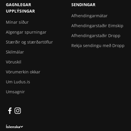
GAGNLEGAR
SENDINGAR
UPPLÝSINGAR
Afhendingarmátar
Mínar síður
Afhendingarstaðir Eimskip
Algengar spurningar
Afhendingarstaðir Dropp
Stærðir og stærðartöflur
Rekja sendingu með Dropp
Skilmálar
Vöruskil
Vörumerkin okkar
Um Ludus.is
Umsagnir
Íslenska