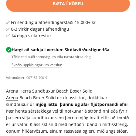
BÆTA Í KÖRFU
✅ Frí sending á afhendingarstaði 15.000+ kr
✅ 0-3 virkir dagar í afhendingu
✅ 14 daga skilafrestur
Hægt að sækja í verslun: Skólavörðustígur 16a
Yfirleitt tilbúið samdægurs eða næsta virka dag
Skoða upplýsingar um verslun
Vörunúmer: 007137-700-S
Arena Herra Sundbuxur Beach Boxer Solid
Arena
Beach Boxer Solid eru klassískar, dökkbláar
sundbuxur úr
mjög léttu, þunnu og afar fljótþornandi efni
.
Þær henta sérstaklega vel til notkunar á ströndinni eða fyrir
þá sem vilja sundbuxur sem þorna mjög hratt eftir að komið
er úr vatni. Klassískt snið með netfóðri, bandi í mittisstreng,
opnum hliðarvösum, einum rassvasa og eru miðlungs síðar.