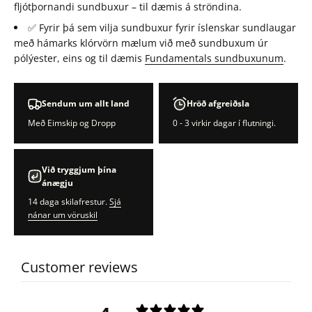
fljótþornandi sundbuxur – til dæmis á ströndina.
✅ Fyrir þá sem vilja sundbuxur fyrir íslenskar sundlaugar
með hámarks klórvörn mælum við með sundbuxum úr
pólýester, eins og til dæmis
Fundamentals sundbuxunum
.
Sendum um allt land
Hröð afgreiðsla
Með Eimskip og Dropp
0 - 3 virkir dagar í flutningi.
Við tryggjum þína
ánægju
14 daga skilafrestur.
Sjá
nánar um vöruskil
Customer reviews