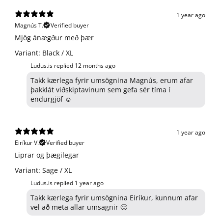
1 year ago
Magnús T.
Verified buyer
​Mjög ánægður með þær
Variant: Black / XL
Ludus.is replied
12 months ago
Takk kærlega fyrir umsögnina Magnús, erum afar
þakklát viðskiptavinum sem gefa sér tíma í
endurgjöf ☺️
1 year ago
Eiríkur V.
Verified buyer
Liprar og þægilegar
Variant: Sage / XL
Ludus.is replied
1 year ago
Takk kærlega fyrir umsögnina Eiríkur, kunnum afar
vel að meta allar umsagnir 🙂