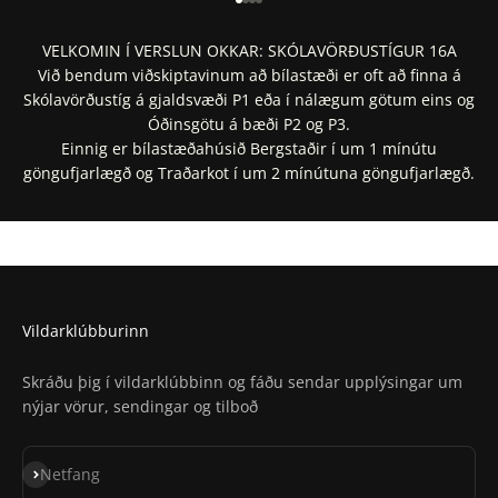
Fara í 1
Fara í 2
Fara í 3
Fara í 4
VELKOMIN Í VERSLUN OKKAR: SKÓLAVÖRÐUSTÍGUR 16A
Við bendum viðskiptavinum að bílastæði er oft að finna á
Skólavörðustíg á gjaldsvæði P1 eða í nálægum götum eins og
Óðinsgötu á bæði P2 og P3.
Einnig er bílastæðahúsið Bergstaðir í um 1 mínútu
göngufjarlægð og Traðarkot í um 2 mínútuna göngufjarlægð.
Staðsetning í Google Maps
Staðsetning í Apple Maps
Vildarklúbburinn
Skráðu þig í vildarklúbbinn og fáðu sendar upplýsingar um
nýjar vörur, sendingar og tilboð
Skrá á póstlista
Netfang