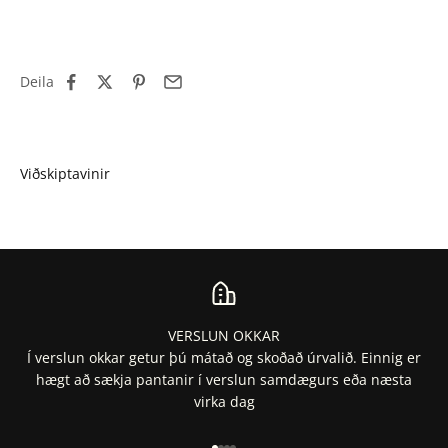
Deila
VERSLUN OKKAR
Í verslun okkar getur þú mátað og skoðað úrvalið. Einnig er
hægt að sækja pantanir í verslun samdægurs eða næsta
virka dag