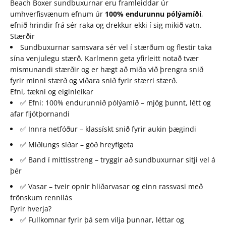
Beach Boxer sundbuxurnar eru framleiddar úr
umhverfisvænum efnum úr
100% endurunnu pólýamíði
,
efnið hrindir frá sér raka og drekkur ekki í sig mikið vatn.
Stærðir
Sundbuxurnar samsvara sér vel í stærðum og flestir taka
sína venjulegu stærð. Karlmenn geta yfirleitt notað tvær
mismunandi stærðir og er hægt að miða við þrengra snið
fyrir minni stærð og víðara snið fyrir stærri stærð.
Efni, tækni og eiginleikar
✅ Efni: 100% endurunnið pólýamíð – mjög þunnt, létt og
afar fljótþornandi
✅ Innra netfóður – klassískt snið fyrir aukin þægindi
✅ Miðlungs síðar – góð hreyfigeta
✅ Band í mittisstreng – tryggir að sundbuxurnar sitji vel á
þér
✅ Vasar – tveir opnir hliðarvasar og einn rassvasi með
frönskum rennilás
Fyrir hverja?
✅ Fullkomnar fyrir þá sem vilja þunnar, léttar og