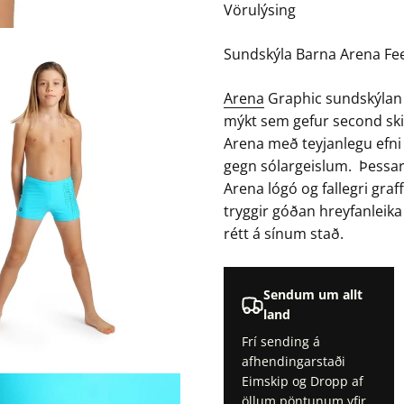
Vörulýsing
Sundskýla Barna Arena Fe
Arena
Graphic sundskýlan f
mýkt sem gefur second skin
Arena með teyjanlegu efni 
gegn sólargeislum. Þessar
Arena lógó og fallegri graf
tryggir góðan hreyfanleika
rétt á sínum stað.
Sendum um allt
land
Frí sending á
afhendingarstaði
Eimskip og Dropp af
öllum pöntunum yfir