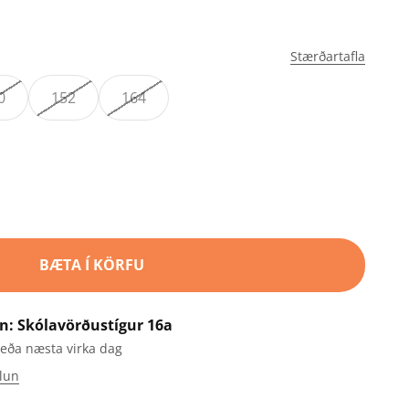
Stærðartafla
0
152
164
BÆTA Í KÖRFU
n: Skólavörðustígur 16a
 eða næsta virka dag
lun