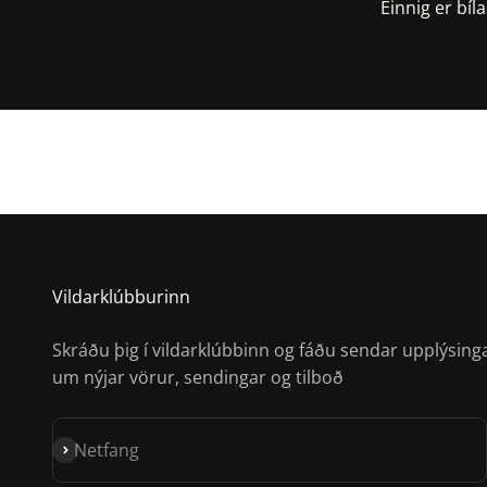
Einnig er bí
S
Vildarklúbburinn
Skráðu þig í vildarklúbbinn og fáðu sendar upplýsing
um nýjar vörur, sendingar og tilboð
Skrá á póstlista
Netfang