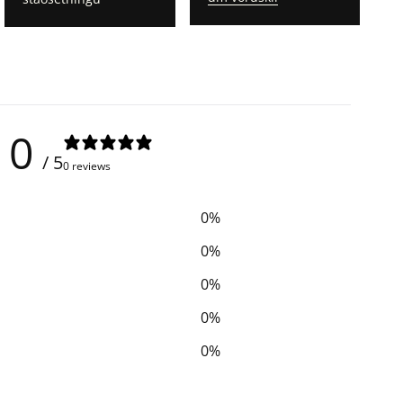
0
/ 5
0 reviews
0
%
0
%
0
%
0
%
0
%