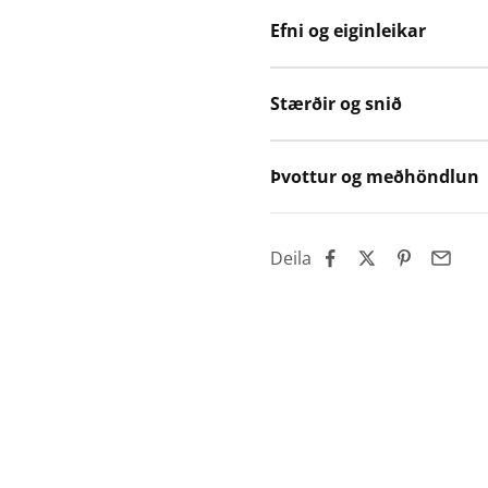
Efni og eiginleikar
Stærðir og snið
Þvottur og meðhöndlun
Deila