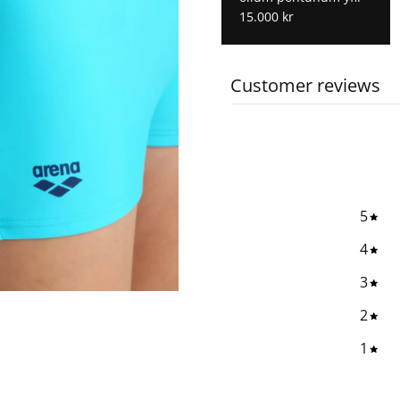
15.000 kr
Customer reviews
5
4
3
2
1