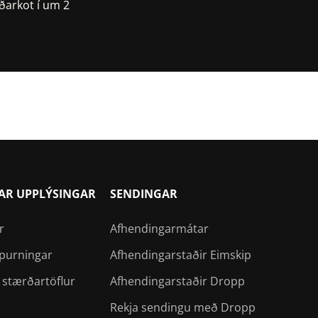
ðarkot í um 2
ps
AR UPPLÝSINGAR
SENDINGAR
r
Afhendingarmátar
spurningar
Afhendingarstaðir Eimskip
 stærðartöflur
Afhendingarstaðir Dropp
Rekja sendingu með Dropp