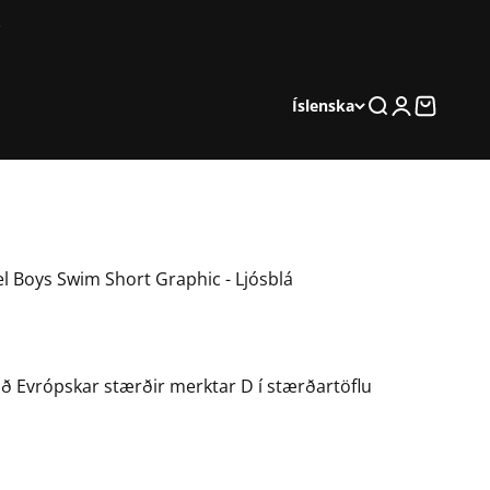
Leita
Innskráning
Karfa
Íslenska
l Boys Swim Short Graphic - Ljósblá
ið Evrópskar stærðir merktar D í stærðartöflu