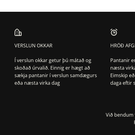
VERSLUN OKKAR
HRÖÐ AFG
Í verslun okkar getur þú mátað og
Pantanir e
skoðað úrvalið. Einnig er hægt að
næsta virk
sækja pantanir í verslun samdægurs
Eimskip eð
eða næsta virka dag
daga eftir
Við bendum v