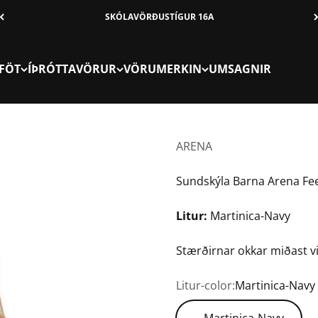
SKÓLAVÖRÐUSTÍGUR 16A
FÖT
ÍÞRÓTTAVÖRUR
VÖRUMERKIN
UMSAGNIR
ARENA
Sundskýla Barna Arena Fee
Litur:
Martinica-Navy
Stærðirnar okkar miðast v
Litur-color:
Martinica-Navy
Martinica-Navy