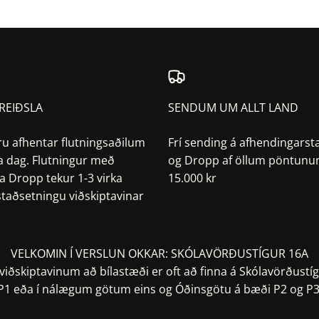
REIÐSLA
SENDUM UM ALLT LAND
ru afhentar flutningsaðilum
Frí sending á afhendingarst
a dag. Flutningur með
og Dropp af öllum pöntunum
a Dropp tekur 1-3 virka
15.000 kr
 staðsetningu viðskiptavinar
VELKOMIN Í VERSLUN OKKAR: SKÓLAVÖRÐUSTÍGUR 16A
iðskiptavinum að bílastæði er oft að finna á Skólavörðustíg
P1 eða í nálægum götum eins og Óðinsgötu á bæði P2 og P3