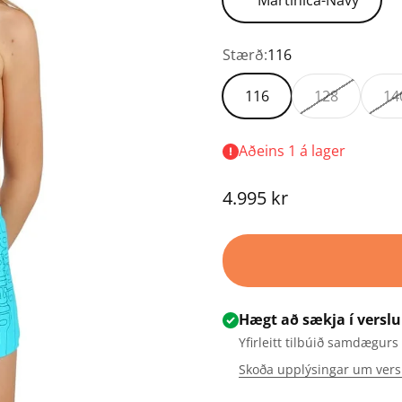
Stærð:
116
116
128
14
Aðeins 1 á lager
Tilboðsverð
4.995 kr
Hægt að sækja í verslu
Yfirleitt tilbúið samdægurs
Skoða upplýsingar um vers