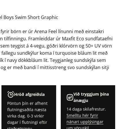
el Boys Swim Short Graphic
yrir börn er úr Arena Feel línunni með einstakri
 tilfinningu. Framleiddar úr Maxfit Eco sundfataefni
sem teygist á 4-vegu, góðri klórvörn og 50+ UV vörn
 fallegu sundkýlur koma í turquoise bláum lit með
fík í navy dökkbláum lit. Teygjanleg sundskýla sem
 og er með bandi í mittisstreng svo sundskýlan sitji
Við tryggjum þína
Hröð afgreiðsla
ánægju
Pöntun þín er afhent
14 daga skilafrestur.
flutningsaðila næsta
Smelltu hér fyrir
virka dag. 0-3 virkir
nánari upplýsingar
dagar í flutningi eftir
um vöruskil
staðsetningu