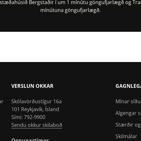
lastæðahúsið Bergstaðir í um 1 mínútu göngufjarlægð og Tra
mínútuna göngufjarlægð.
taðsetning í Google Maps
Staðsetning í Apple Ma
VERSLUN OKKAR
GAGNLEG
ar
Skólavörðustígur 16a
Mínar síðu
101 Reykjavík, Ísland
Algengar 
Sími: 792-9900
Stærðir og
Sendu okkur skilaboð
Skilmálar
Opnunartímar
: