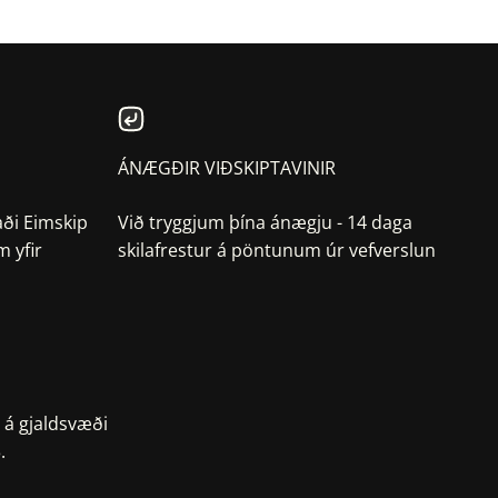
ÁNÆGÐIR VIÐSKIPTAVINIR
aði Eimskip
Við tryggjum þína ánægju - 14 daga
 yfir
skilafrestur á pöntunum úr vefverslun
 á gjaldsvæði
.