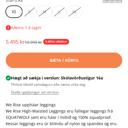
Stærð:
XS
Stærðartafla
XS
S
M
L
XL
Aðeins 1 á lager
Tilboðsverð
5.495 kr
Upprunalegt verð
10.990 kr
5.495 kr afsláttur
BÆTA Í KÖRFU
Hægt að sækja í verslun: Skólavörðustígur 16a
Yfirleitt tilbúið samdægurs eða næsta virka dag
Skoða upplýsingar um verslun
We Rise uppháar leggings
We Rise High-Waisted Leggings eru fallegar leggings frá
SQUATWOLF sem eru háar í mittið og 100% squatproof.
Þessar leggings eru úr blöndu af nylon og spandex og eru