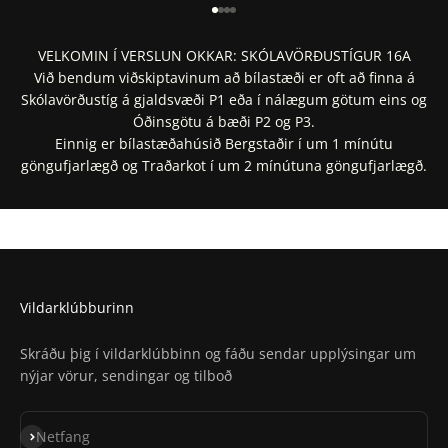
Fara í 1
Fara í 2
Fara í 3
Fara í 4
VELKOMIN Í VERSLUN OKKAR: SKÓLAVÖRÐUSTÍGUR 16A
Við bendum viðskiptavinum að bílastæði er oft að finna á
Skólavörðustíg á gjaldsvæði P1 eða í nálægum götum eins og
Óðinsgötu á bæði P2 og P3.
Einnig er bílastæðahúsið Bergstaðir í um 1 mínútu
göngufjarlægð og Traðarkot í um 2 mínútuna göngufjarlægð.
Staðsetning í Google Maps
Staðsetning í Apple Maps
Vildarklúbburinn
Skráðu þig í vildarklúbbinn og fáðu sendar upplýsingar um
nýjar vörur, sendingar og tilboð
Skrá á póstlista
Netfang