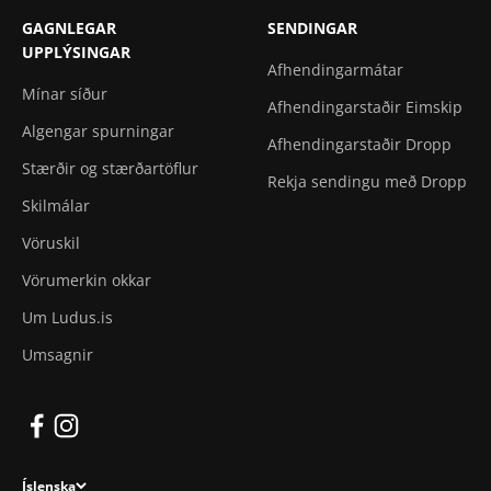
GAGNLEGAR
SENDINGAR
UPPLÝSINGAR
Afhendingarmátar
Mínar síður
Afhendingarstaðir Eimskip
Algengar spurningar
Afhendingarstaðir Dropp
Stærðir og stærðartöflur
Rekja sendingu með Dropp
Skilmálar
Vöruskil
Vörumerkin okkar
Um Ludus.is
Umsagnir
Íslenska