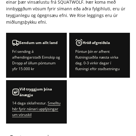
einar þær vinsælustu frá SQUATWOLF. Þær koma með
innbyggðum vösum fyrir símann eða aðra fylgihluti, eru úr
teygjanlegu og ógegnsæu efni. We Rise leggings eru úr
miðlungsþykku efni.
Sendum um allt land
Hröð afgreiðsla
Frí sending á
Pöntun þín er afhent
afhendingarstaði Eimskip og
flutningsaðila næsta virka
Dropp af öllum pöntunum
dag. 0-3 virkir dagar í
yfir 15.000 kr
flutningi eftir staðsetningu
Við tryggjum þína
ánægju
14 daga skilafrestur.
Smelltu
hér fyrir nánari upplýsingar
um vöruskil