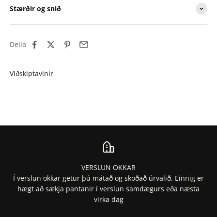
Stærðir og snið
Deila
VERSLUN OKKAR
Í verslun okkar getur þú mátað og skoðað úrvalið. Einnig er
hægt að sækja pantanir í verslun samdægurs eða næsta
virka dag