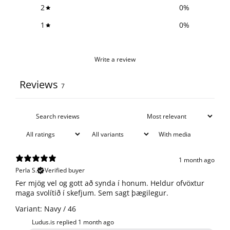
2
0
%
1
0
%
Write a review
Reviews
7
With media
1 month ago
Perla S.
Verified buyer
​Fer mjög vel og gott að synda í honum. Heldur ofvöxtur
maga svolítið í skefjum. Sem sagt þægilegur.
Variant: Navy / 46
Ludus.is replied
1 month ago