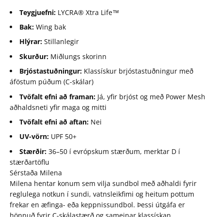
Teygjuefni:
LYCRA® Xtra Life™
Bak:
Wing bak
Hlýrar:
Stillanlegir
Skurður:
Miðlungs skorinn
Brjóstastuðningur:
Klassískur brjóstastuðningur með
áföstum púðum (C-skálar)
Tvöfalt efni að framan:
Já, yfir brjóst og með Power Mesh
aðhaldsneti yfir maga og mitti
Tvöfalt efni að aftan:
Nei
UV-vörn:
UPF 50+
Stærðir:
36–50 í evrópskum stærðum, merktar D í
stærðartöflu
Sérstaða Milena
Milena hentar konum sem vilja sundbol með aðhaldi fyrir
reglulega notkun í sundi, vatnsleikfimi og heitum pottum
frekar en æfinga- eða keppnissundbol. Þessi útgáfa er
hönnuð fyrir C-skálastærð og sameinar klassískan