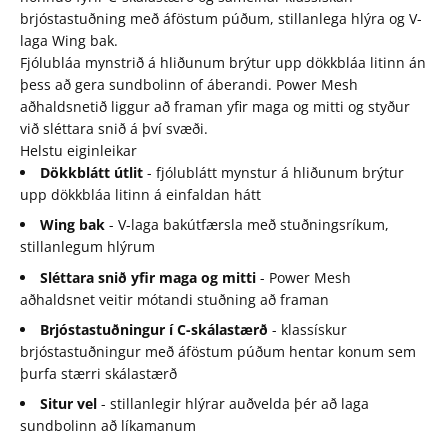
brjóstastuðning með áföstum púðum, stillanlega hlýra og V-
laga Wing bak.
Fjólubláa mynstrið á hliðunum brýtur upp dökkbláa litinn án
þess að gera sundbolinn of áberandi. Power Mesh
aðhaldsnetið liggur að framan yfir maga og mitti og styður
við sléttara snið á því svæði.
Helstu eiginleikar
Dökkblátt útlit
- fjólublátt mynstur á hliðunum brýtur
upp dökkbláa litinn á einfaldan hátt
Wing bak
- V-laga bakútfærsla með stuðningsríkum,
stillanlegum hlýrum
Sléttara snið yfir maga og mitti
- Power Mesh
aðhaldsnet veitir mótandi stuðning að framan
Brjóstastuðningur í C-skálastærð
- klassískur
brjóstastuðningur með áföstum púðum hentar konum sem
þurfa stærri skálastærð
Situr vel
- stillanlegir hlýrar auðvelda þér að laga
sundbolinn að líkamanum