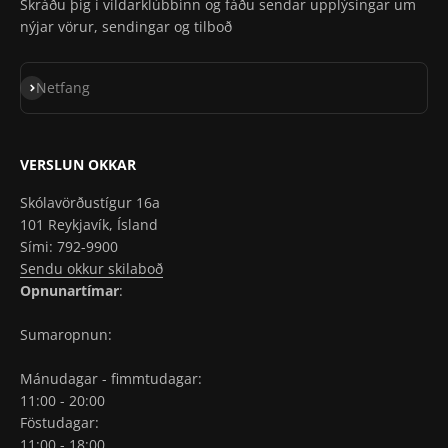
Skráðu þig í vildarklúbbinn og fáðu sendar upplýsingar um
nýjar vörur, sendingar og tilboð
Skrá á póstlista
Netfang
VERSLUN OKKAR
Skólavörðustígur 16a
101 Reykjavík, Ísland
Sími: 792-9900
Sendu okkur skilaboð
Opnunartímar
:
Sumaropnun:
Mánudagar - fimmtudagar:
11:00 - 20:00
Föstudagar:
11:00 - 18:00