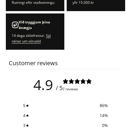
flutningi eftir staðsetningu
yfir 15.000 kr
Við tryggjum þína
ánægju
14 daga skilafrestur.
Sjá
nánar um vöruskil
Customer reviews
4.9
/ 5
7 reviews
5
86
%
4
14
%
3
0
%