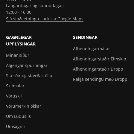
Laugardagar og sunnudagar:
12:00 - 16:00
Sjá staðsetningu Ludus á Google Maps
GAGNLEGAR
SENDINGAR
UPPLÝSINGAR
Afhendingarmátar
Mínar síður
Afhendingarstaðir Eimskip
Algengar spurningar
Afhendingarstaðir Dropp
Stærðir og stærðartöflur
Rekja sendingu með Dropp
Skilmálar
Vöruskil
Vörumerkin okkar
Um Ludus.is
Umsagnir