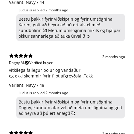
Variant: Navy / 44
Ludus.is replied
2 months ago
Bestu þakkir fyrir viðskiptin og fyrir umsögnina
Karen, gott að heyra að þú ert alsæl með
sundbolinn 🥰 Metum umsögnina mikils og hjálpar
okkur sannarlega að auka úrvalið ☺️
2 months ago
Dagny M.
Verified buyer
​vitkilega fallegur bolur og vandaður.
og ekki skemmir fyrir fljot afgreyðsla .Takk
Variant: Navy / 48
Ludus.is replied
2 months ago
Bestu þakkir fyrir viðskiptin og fyrir umsögnina
Dagný, kunnum afar vel að meta umsögnina og gott
að heyra að þú ert ánægð 🥰
3 months ago