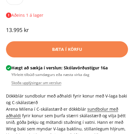
Aðeins 1 á lager
Tilboðsverð
13.995 kr
BÆTA Í KÖRFU
Hægt að sækja í verslun: Skólavörðustígur 16a
Yfirleitt tilbúið samdægurs eða næsta virka dag
Skoða upplýsingar um verslun
Dökkblár sundbolur með aðhaldi fyrir konur með V-laga baki
og C-skálastærð
Arena Milena í C-skálastærð er dökkblár
sundbolur með
aðhaldi
fyrir konur sem þurfa stærri skálastærð og vilja þétt
snið, góða þekju og mótandi stuðning í vatni. Hann er með
Wing baki sem myndar V-laga baklínu, stillanlegum hlýrum,