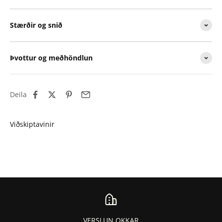
Stærðir og snið
Þvottur og meðhöndlun
Deila
VERSLUN OKKAR