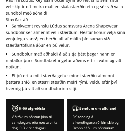
Ráð frá Lúdus: Reynslan okkar sýnir að rétt snið sem situr
vel skiptir oft meira máli en skálastærðin ein og sér við val á
sundbol með aðhaldi.
Stærðarráð
Samkvæmt reynslu Lúdus samsvara Arena Shapewear
sundbolir sér almennt vel í stærðum. Flestar konur velja sína
venjulegu stærð, en berðu alltaf málin þín saman við
stærðartöfluna áður en þú velur.
Sundbolur með aðhaldi á að sitja þétt þegar hann er
mátaður þurr. Sundfataefni gefur aðeins eftir í vatni og við
notkun.
Ef þú ert á milli stærða gefur minni stærðin almennt
þéttara snið, en stærri stærðin meiri rými. Veldu eftir því
hvernig þú vilt að sundbolurinn sitji.
Hröð afgreiðsla
Sendum um allt land
Við tökum pöntun þína til
Frí sending á
samdægurs eða næsta virka
afhendingarstaði Eimskip og
dag. 0-3 virkir dagar í
Dropp af öllum pöntunum