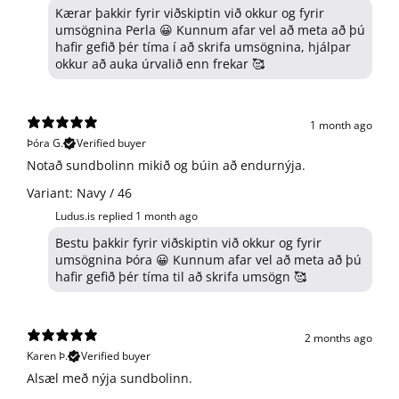
Kærar þakkir fyrir viðskiptin við okkur og fyrir
umsögnina Perla 😀 Kunnum afar vel að meta að þú
hafir gefið þér tíma í að skrifa umsögnina, hjálpar
okkur að auka úrvalið enn frekar 🥰
1 month ago
Þóra G.
Verified buyer
Notað sundbolinn mikið og búin að endurnýja.
Variant: Navy / 46
Ludus.is replied
1 month ago
Bestu þakkir fyrir viðskiptin við okkur og fyrir
umsögnina Þóra 😀 Kunnum afar vel að meta að þú
hafir gefið þér tíma til að skrifa umsögn 🥰
2 months ago
Karen Þ.
Verified buyer
Alsæl með nýja sundbolinn.