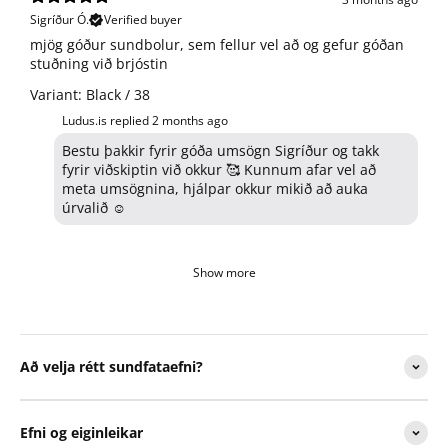
Sigríður Ó.
Verified buyer
​mjög góður sundbolur, sem fellur vel að og gefur góðan
stuðning við brjóstin
Variant: Black / 38
Ludus.is replied
2 months ago
Bestu þakkir fyrir góða umsögn Sigríður og takk
fyrir viðskiptin við okkur 🥰 Kunnum afar vel að
meta umsögnina, hjálpar okkur mikið að auka
úrvalið ☺️
Show more
Að velja rétt sundfataefni?
Efni og eiginleikar