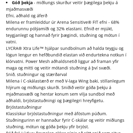
Góð þekja
- miðlungs skurður veitir þægilega þekju á
mjaðmasvæði
Efni, aðhald og áferð
Milena er framleiddur úr Arena Sensitive® FIT efni - 68%
endurunnu pólýamíði og 32% elastani. Efnið er mjúkt,
teygjanlegt og hannað fyrir þægindi, stuðning og mótun í
vatni.
LYCRA® Xtra Life™ hjálpar sundbolnum að halda teygju og
lögun lengur en hefðbundið elastan við endurtekna notkun í
klórvatni. Power Mesh aðhaldsnetið liggur að framan yfir
maga og mitti og veitir mótandi stuðning á því svæði.
Snið, stuðningur og stærðarval
Milena í C-skálastærð er með V-laga Wing baki, stillanlegum
hlýrum og miðlungs skurði. Sniðið veitir góða þekju á
mjaðmasvæði og hentar konum sem vilja sundbol með
aðhaldi, brjóstastuðningi og þægilegri hreyfigetu.
Brjóstastuðningur
Klassískur brjóstastuðningur með áföstum púðum.
Stuðningurinn er hannaður fyrir C-skálar og veitir miðlungs
stuðning, mótun og góða þekju yfir brjóst.