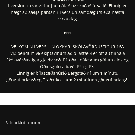
Í verslun okkar getur þú mátað og skoðað úrvalið. Einnig er
hægt að sækja pantanir í verslun samdægurs eða næsta
virka dag
Fara í 1
Fara í 2
Fara í 3
Fara í 4
VELKOMIN Í VERSLUN OKKAR: SKÓLAVÖRÐUSTÍGUR 16A
Við bendum viðskiptavinum að bílastæði er oft að finna á
Skólavörðustíg á gjaldsvæði P1 eða í nálægum götum eins og
Óðinsgötu á bæði P2 og P3.
Einnig er bílastæðahúsið Bergstaðir í um 1 mínútu
göngufjarlægð og Traðarkot í um 2 mínútuna göngufjarlægð.
Staðsetning í Google Maps
Staðsetning í Apple Maps
Vildarklúbburinn