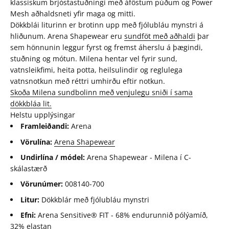
klassískum brjóstastuðningi með áföstum púðum og Power
Mesh aðhaldsneti yfir maga og mitti.
Dökkblái liturinn er brotinn upp með fjólubláu mynstri á
hliðunum. Arena Shapewear eru
sundföt með aðhaldi
þar
sem hönnunin leggur fyrst og fremst áherslu á þægindi,
stuðning og mótun. Milena hentar vel fyrir sund,
vatnsleikfimi, heita potta, heilsulindir og reglulega
vatnsnotkun með réttri umhirðu eftir notkun.
Skoða Milena sundbolinn með venjulegu sniði í sama
dökkbláa lit.
Helstu upplýsingar
Framleiðandi:
Arena
Vörulína:
Arena Shapewear
Undirlína / módel:
Arena Shapewear - Milena í C-
skálastærð
Vörunúmer:
008140-700
Litur:
Dökkblár með fjólubláu mynstri
Efni:
Arena Sensitive® FIT - 68% endurunnið pólýamíð,
32% elastan