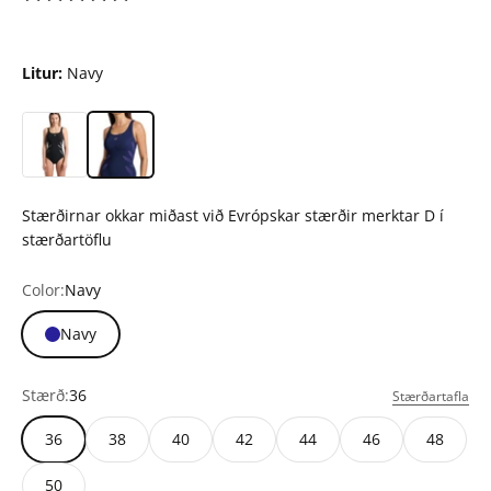
Litur:
Navy
Stærðirnar okkar miðast við Evrópskar stærðir merktar D í
stærðartöflu
Color:
Navy
Navy
Stærð:
36
Stærðartafla
36
38
40
42
44
46
48
50