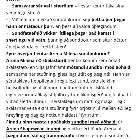
•
Samsvarar sér vel í stærðum
– flestar konur taka sína
venjulegu stærð
• Við mælum með að sundbolurinn sitji
þétt á þér þegar
hann er mátaður þurr
, án þess að valda óþægindum
•
Sundfataefnið víkkar lítillega þegar það kemst í
snertingu við vatn
, þannig að sundbolur sem situr þéttur
án óþæginda er í réttri stærð
Fyrir hverjar hentar Arena Milena sundbolurinn?
Arena Milena í C-skálastærð
hentar konum sem nota C-
skálastærð en vilja jafnframt
mótandi sundbol með aðhaldi
sem sameinar stuðning, glæsilegt útlit og þægindi. Hann er
sérstaklega heppilegur í reglulegt sund, vatnsleikfimi,
heilsulindir og afslöppun í heitum pottum. Mótandi
eiginleikarnir aðlagast fjölbreyttum líkamsgerðum, hjálpa til
við að slétta útlínur – sérstaklega um mitti og maga – og C-
skálarnar veita extra stuðning fyrir brjóstin, á meðan eðlileg
hreyfing og dagleg notkun haldast í fyrirrúmi.
Finndu þinn næsta uppáhalds
sundbol með aðhaldi
úr
Arena Shapewear-línunni
og njóttu sérblöndu Arena af
þægindum, stíl og frammistöðu
í hverri einustu sundferð.