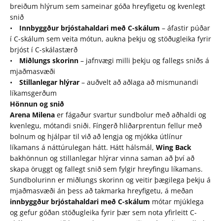
breiðum hlýrum sem sameinar góða hreyfigetu og kvenlegt
snið
•
Innbyggður brjóstahaldari með C-skálum
– áfastir púðar
í C-skálum sem veita mótun, aukna þekju og stöðugleika fyrir
brjóst í C-skálastærð
•
Miðlungs skorinn
– jafnvægi milli þekju og fallegs sniðs á
mjaðmasvæði
•
Stillanlegar hlýrar
– auðvelt að aðlaga að mismunandi
líkamsgerðum
Hönnun og snið
Arena Milena
er fágaður svartur sundbolur með aðhaldi og
kvenlegu, mótandi sniði. Fíngerð hliðarprentun fellur með
bolnum og hjálpar til við að lengja og mjókka útlínur
líkamans á náttúrulegan hátt. Hátt hálsmál,
Wing Back
bakhönnun og stillanlegar hlýrar vinna saman að því að
skapa öruggt og fallegt snið sem fylgir hreyfingu líkamans.
Sundbolurinn er miðlungs skorinn og veitir þægilega þekju á
mjaðmasvæði án þess að takmarka hreyfigetu, á meðan
innbyggður brjóstahaldari með C-skálum
mótar mjúklega
og gefur góðan stöðugleika fyrir þær sem nota yfirleitt C-