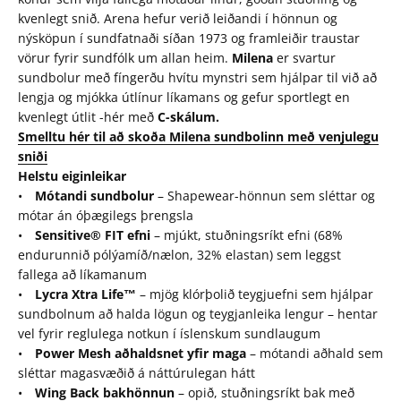
kvenlegt snið. Arena hefur verið leiðandi í hönnun og
nýsköpun í sundfatnaði síðan 1973 og framleiðir traustar
vörur fyrir sundfólk um allan heim.
Milena
er svartur
sundbolur með fíngerðu hvítu mynstri sem hjálpar til við að
lengja og mjókka útlínur líkamans og gefur sportlegt en
kvenlegt útlit -hér með
C-skálum.
Smelltu hér til að skoða Milena sundbolinn með venjulegu
sniði
Helstu eiginleikar
•
Mótandi sundbolur
– Shapewear-hönnun sem sléttar og
mótar án óþægilegs þrengsla
•
Sensitive® FIT efni
– mjúkt, stuðningsríkt efni (68%
endurunnið pólýamíð/nælon, 32% elastan) sem leggst
fallega að líkamanum
•
Lycra Xtra Life™
– mjög klórþolið teygjuefni sem hjálpar
sundbolnum að halda lögun og teygjanleika lengur – hentar
vel fyrir reglulega notkun í íslenskum sundlaugum
•
Power Mesh aðhaldsnet yfir maga
– mótandi aðhald sem
sléttar magasvæðið á náttúrulegan hátt
•
Wing Back bakhönnun
– opið, stuðningsríkt bak með