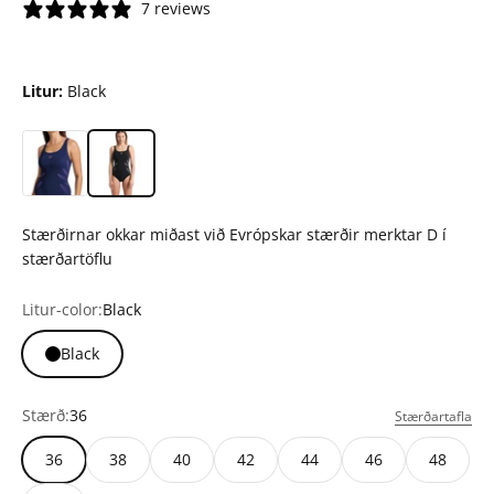
7 reviews
Litur:
Black
Stærðirnar okkar miðast við Evrópskar stærðir merktar D í
stærðartöflu
Litur-color:
Black
Black
Stærð:
36
Stærðartafla
36
38
40
42
44
46
48