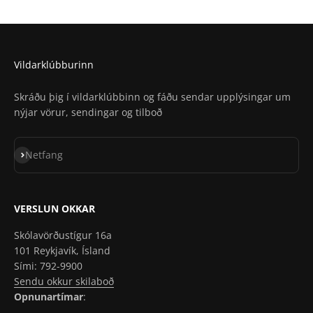
Staðsetning í Apple Maps
Vildarklúbburinn
Skráðu þig í vildarklúbbinn og fáðu sendar upplýsingar um
nýjar vörur, sendingar og tilboð
Skrá á póstlista
Netfang
VERSLUN OKKAR
Skólavörðustígur 16a
101 Reykjavík, Ísland
Sími: 792-9900
Sendu okkur skilaboð
Opnunartímar
: