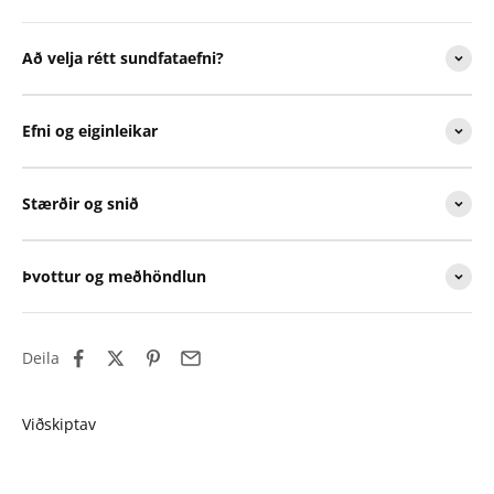
Að velja rétt sundfataefni?
Efni og eiginleikar
Stærðir og snið
Þvottur og meðhöndlun
Deila