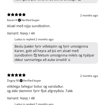
2 months ago
Karen Þ.
Verified buyer
Alsæl með nýja sundbolinn.
Variant: Navy / 44
Ludus.is replied
2 months ago
Bestu þakkir fyrir viðskiptin og fyrir umsögnina
Karen, gott að heyra að þú ert alsæl með
sundbolinn 🥰 Metum umsögnina mikils og hjálpar
okkur sannarlega að auka úrvalið ☺️
2 months ago
Dagny M.
Verified buyer
​vitkilega fallegur bolur og vandaður.
og ekki skemmir fyrir fljot afgreyðsla .Takk
Variant: Navy / 48
Ludus.is replied
2 months ago