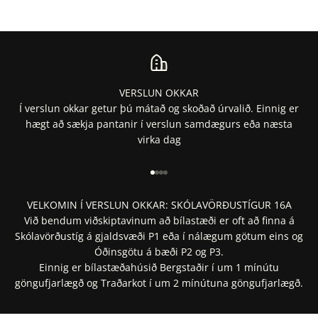
VERSLUN OKKAR
Í verslun okkar getur þú mátað og skoðað úrvalið. Einnig er
hægt að sækja pantanir í verslun samdægurs eða næsta
virka dag
Fara í 1
Fara í 2
Fara í 3
Fara í 4
VELKOMIN Í VERSLUN OKKAR: SKÓLAVÖRÐUSTÍGUR 16A
Við bendum viðskiptavinum að bílastæði er oft að finna á
Skólavörðustíg á gjaldsvæði P1 eða í nálægum götum eins og
Óðinsgötu á bæði P2 og P3.
Einnig er bílastæðahúsið Bergstaðir í um 1 mínútu
göngufjarlægð og Traðarkot í um 2 mínútuna göngufjarlægð.
Staðsetning í Google Maps