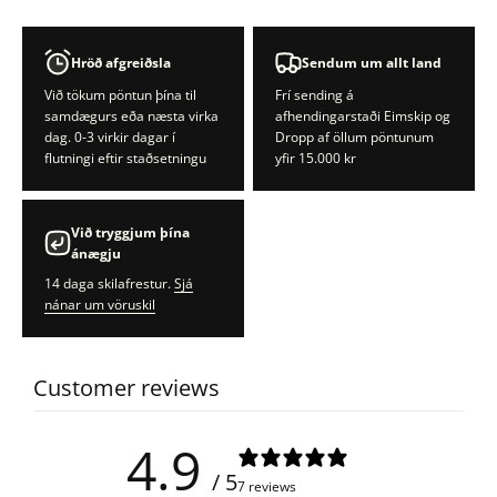
Hröð afgreiðsla
Sendum um allt land
Við tökum pöntun þína til
Frí sending á
samdægurs eða næsta virka
afhendingarstaði Eimskip og
dag. 0-3 virkir dagar í
Dropp af öllum pöntunum
flutningi eftir staðsetningu
yfir 15.000 kr
Við tryggjum þína
ánægju
14 daga skilafrestur.
Sjá
nánar um vöruskil
Customer reviews
4.9
/ 5
7 reviews