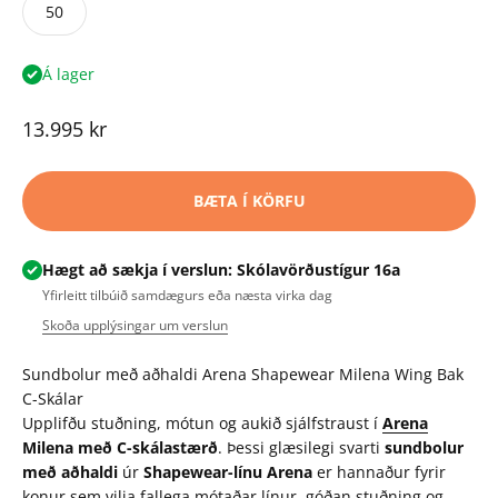
50
Á lager
Tilboðsverð
13.995 kr
BÆTA Í KÖRFU
Hægt að sækja í verslun: Skólavörðustígur 16a
Yfirleitt tilbúið samdægurs eða næsta virka dag
Skoða upplýsingar um verslun
Sundbolur með aðhaldi Arena Shapewear Milena Wing Bak
C-Skálar
Upplifðu stuðning, mótun og aukið sjálfstraust í
Arena
Milena með C-skálastærð
. Þessi glæsilegi svarti
sundbolur
með aðhaldi
úr
Shapewear-línu Arena
er hannaður fyrir
konur sem vilja fallega mótaðar línur, góðan stuðning og