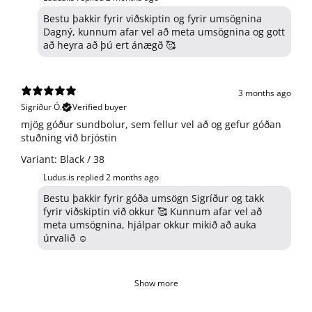
Bestu þakkir fyrir viðskiptin og fyrir umsögnina
Dagný, kunnum afar vel að meta umsögnina og gott
að heyra að þú ert ánægð 🥰
3 months ago
Sigríður Ó.
Verified buyer
​mjög góður sundbolur, sem fellur vel að og gefur góðan
stuðning við brjóstin
Variant: Black / 38
Ludus.is replied
2 months ago
Bestu þakkir fyrir góða umsögn Sigríður og takk
fyrir viðskiptin við okkur 🥰 Kunnum afar vel að
meta umsögnina, hjálpar okkur mikið að auka
úrvalið ☺️
Show more