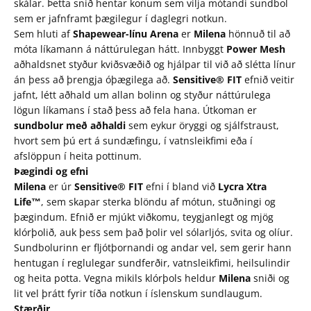
skálar. Þetta snið hentar konum sem vilja mótandi sundbol
sem er jafnframt þægilegur í daglegri notkun.
Sem hluti af
Shapewear-línu Arena
er
Milena
hönnuð til að
móta líkamann á náttúrulegan hátt. Innbyggt
Power Mesh
aðhaldsnet styður kviðsvæðið og hjálpar til við að slétta línur
án þess að þrengja óþægilega að.
Sensitive® FIT
efnið veitir
jafnt, létt aðhald um allan bolinn og styður náttúrulega
lögun líkamans í stað þess að fela hana. Útkoman er
sundbolur með aðhaldi
sem eykur öryggi og sjálfstraust,
hvort sem þú ert á sundæfingu, í vatnsleikfimi eða í
afslöppun í heita pottinum.
Þægindi og efni
Milena
er úr
Sensitive® FIT
efni í bland við
Lycra Xtra
Life™
, sem skapar sterka blöndu af mótun, stuðningi og
þægindum. Efnið er mjúkt viðkomu, teygjanlegt og mjög
klórþolið, auk þess sem það þolir vel sólarljós, svita og olíur.
Sundbolurinn er fljótþornandi og andar vel, sem gerir hann
hentugan í reglulegar sundferðir, vatnsleikfimi, heilsulindir
og heita potta. Vegna mikils klórþols heldur
Milena
sniði og
lit vel þrátt fyrir tíða notkun í íslenskum sundlaugum.
Stærðir