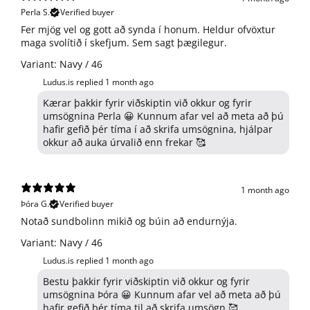
Perla S.
Verified buyer
​Fer mjög vel og gott að synda í honum. Heldur ofvöxtur
maga svolítið í skefjum. Sem sagt þægilegur.
Variant: Navy / 46
Ludus.is replied
1 month ago
Kærar þakkir fyrir viðskiptin við okkur og fyrir
umsögnina Perla 😀 Kunnum afar vel að meta að þú
hafir gefið þér tíma í að skrifa umsögnina, hjálpar
okkur að auka úrvalið enn frekar 🥰
1 month ago
Þóra G.
Verified buyer
Notað sundbolinn mikið og búin að endurnýja.
Variant: Navy / 46
Ludus.is replied
1 month ago
Bestu þakkir fyrir viðskiptin við okkur og fyrir
umsögnina Þóra 😀 Kunnum afar vel að meta að þú
hafir gefið þér tíma til að skrifa umsögn 🥰