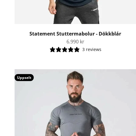
Statement Stuttermabolur - Dökkblár
Tilboðsverð
6.990 kr
3 reviews
Uppselt