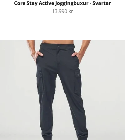
Core Stay Active Joggingbuxur - Svartar
Tilboðsverð
13.990 kr