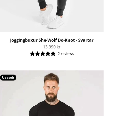
Joggingbuxur She-Wolf Do-Knot - Svartar
Tilboðsverð
13.990 kr
2 reviews
Uppselt