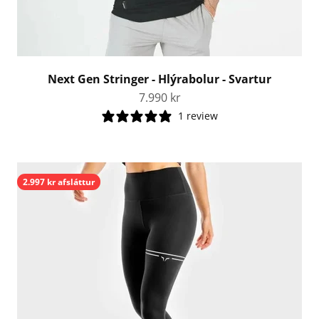
Next Gen Stringer - Hlýrabolur - Svartur
Tilboðsverð
7.990 kr
1 review
2.997 kr afsláttur