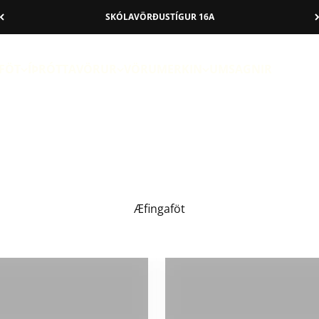
SKÓLAVÖRÐUSTÍGUR 16A
DERWEAR
FÖT
ÍÞRÓTTAVÖRUR
VÖRUMERKIN
UMSAGNIR
Æfingaföt