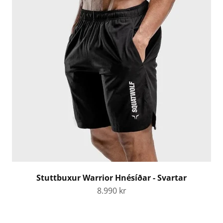
Stuttbuxur Warrior Hnésíðar - Svartar
Tilboðsverð
8.990 kr