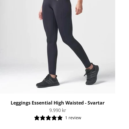
Leggings Essential High Waisted - Svartar
Tilboðsverð
9.990 kr
1 review