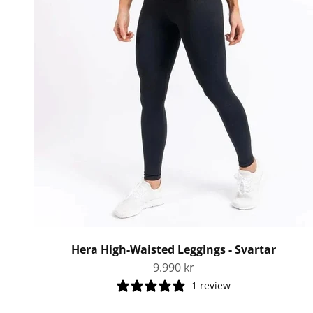
Hera High-Waisted Leggings - Svartar
Tilboðsverð
9.990 kr
1 review