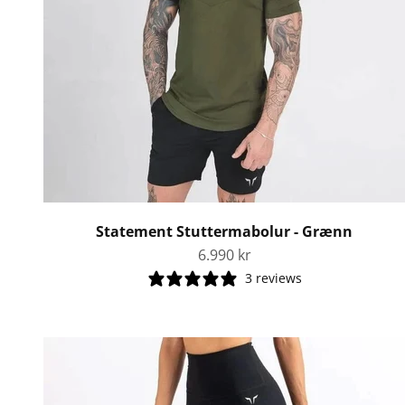
Statement Stuttermabolur - Grænn
Tilboðsverð
6.990 kr
3 reviews