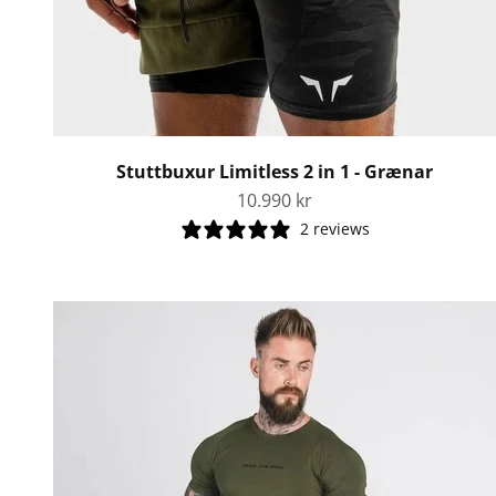
Stuttbuxur Limitless 2 in 1 - Grænar
Tilboðsverð
10.990 kr
2 reviews