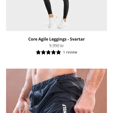
Core Agile Leggings - Svartar
Tilboðsverð
9.990 kr
1 review