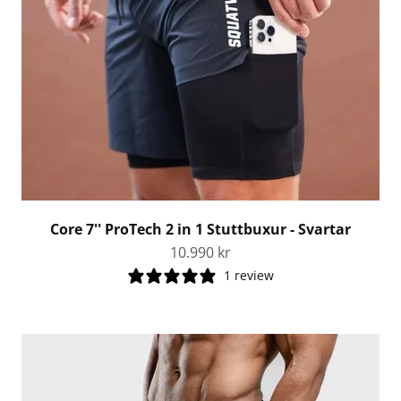
Core 7'' ProTech 2 in 1 Stuttbuxur - Svartar
Tilboðsverð
10.990 kr
1 review