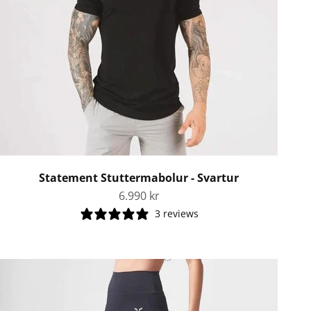
Statement Stuttermabolur - Svartur
Tilboðsverð
6.990 kr
3 reviews