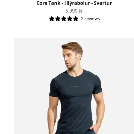
Core Tank - Hlýrabolur - Svartur
Tilboðsverð
5.990 kr
2 reviews